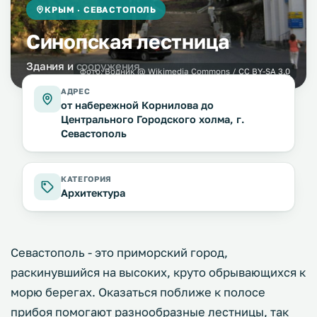
КРЫМ · СЕВАСТОПОЛЬ
Синопская лестница
Здания и сооружения
фото:
Водник
@ Wikimedia Commons /
CC BY-SA 3.0
АДРЕС
от набережной Корнилова до
Центрального Городского холма, г.
Севастополь
КАТЕГОРИЯ
Архитектура
Севастополь - это приморский город,
раскинувшийся на высоких, круто обрывающихся к
морю берегах. Оказаться поближе к полосе
прибоя помогают разнообразные лестницы, так