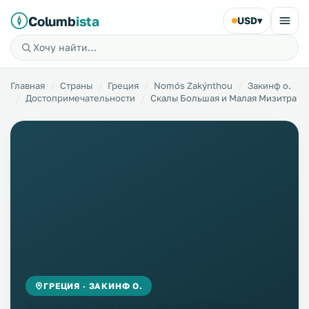
Columb
ista
USD
▾
Главная
Страны
Греция
Nomós Zakýnthou
Закинф о.
Достопримечательности
Скалы Большая и Малая Мизитра
ГРЕЦИЯ · ЗАКИНФ О.