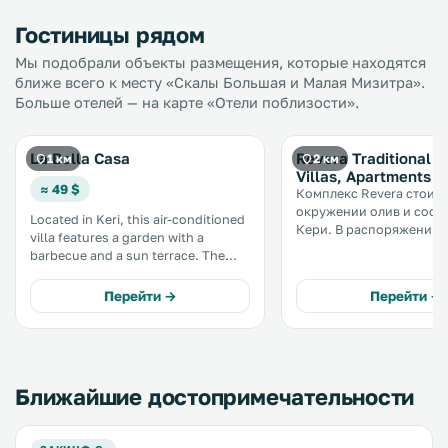
Гостиницы рядом
Мы подобрали объекты размещения, которые находятся
ближе всего к месту «Скалы Большая и Малая Мизитра».
Больше отелей — на карте «Отели поблизости».
La Bella Casa
Revera Traditional S
1 км
2 км
Villas, Apartments &
≈ 49 $
Комплекс Revera стоит 
окружении олив и сосен
Located in Keri, this air-conditioned
Кери. В распоряжении гостей
villa features a garden with a
бассейн, ресторан и бар
barbecue and a sun terrace. The
открытом воздухе, а та
villa is 2. 9 km from Keri Lake. The
каменные виллы с полн
kitchen is equipped with an oven. A
Перейти →
Перейти →
оборудованной кухней 
flat-screen TV is available. .
море/бассейн. .
Ближайшие достопримечательности