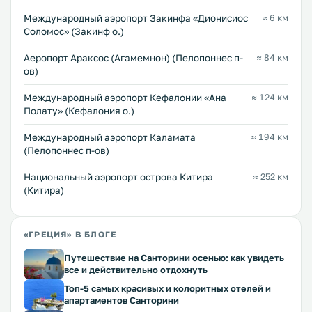
Международный аэропорт Закинфа «Дионисиос
≈ 6 км
Соломос» (Закинф о.)
Аеропорт Араксос (Агамемнон) (Пелопоннес п-
≈ 84 км
ов)
Международный аэропорт Кефалонии «Ана
≈ 124 км
Полату» (Кефалония о.)
Международный аэропорт Каламата
≈ 194 км
(Пелопоннес п-ов)
Национальный аэропорт острова Китира
≈ 252 км
(Китира)
«ГРЕЦИЯ» В БЛОГЕ
Путешествие на Санторини осенью: как увидеть
все и действительно отдохнуть
Топ-5 самых красивых и колоритных отелей и
апартаментов Санторини