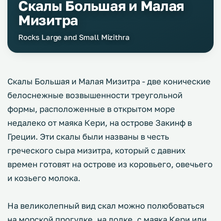
Скалы Большая и Малая
Мизитра
Rocks Large and Small Mizithra
Скалы Большая и Малая Мизитра - две конические
белоснежные возвышенности треугольной
формы, расположенные в открытом море
недалеко от маяка Кери, на острове Закинф в
Греции. Эти скалы были названы в честь
греческого сыра мизитра, который с давних
времен готовят на острове из коровьего, овечьего
и козьего молока.
На великолепный вид скал можно полюбоваться
на морской прогулке, на лодке, с маяка Кери или