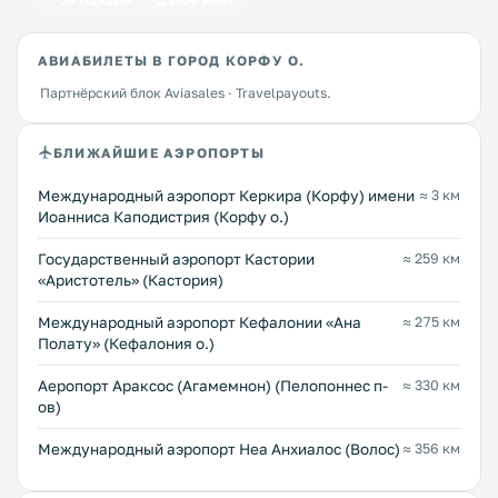
АВИАБИЛЕТЫ В ГОРОД КОРФУ О.
Партнёрский блок Aviasales · Travelpayouts.
БЛИЖАЙШИЕ АЭРОПОРТЫ
Международный аэропорт Керкира (Корфу) имени
≈ 3 км
Иоанниса Каподистрия (Корфу о.)
Государственный аэропорт Кастории
≈ 259 км
«Аристотель» (Кастория)
Международный аэропорт Кефалонии «Ана
≈ 275 км
Полату» (Кефалония о.)
Аеропорт Араксос (Агамемнон) (Пелопоннес п-
≈ 330 км
ов)
Международный аэропорт Неа Анхиалос (Волос)
≈ 356 км