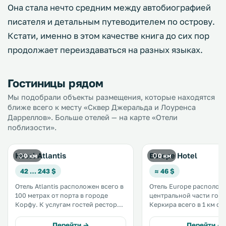
Она стала нечто средним между автобиографией
писателя и детальным путеводителем по острову.
Кстати, именно в этом качестве книга до сих пор
продолжает переиздаваться на разных языках.
Гостиницы рядом
Мы подобрали объекты размещения, которые находятся
ближе всего к месту «Сквер Джеральда и Лоуренса
Дарреллов». Больше отелей — на карте «Отели
поблизости».
Hotel Atlantis
Europe Hotel
0 км
0 км
42 … 243 $
≈ 46 $
Отель Atlantis расположен всего в
Отель Europe располож
100 метрах от порта в городе
центральной части гор
Корфу. К услугам гостей ресторан
Керкира всего в 1 км от
и бесплатный Wi-Fi на всей
порта. К услугам гостей номера с
территории. В большинстве
балконом, телевизором
Перейти →
Перейти →