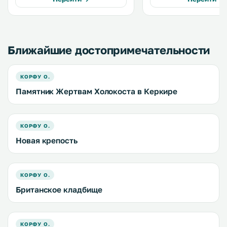
номеров есть балкон с видом на
вентилятором и ванной
Ионическое море. .
с душем. В некоторых номерах
предоставляется беспла
Fi. .
Ближайшие достопримечательности
КОРФУ О.
Памятник Жертвам Холокоста в Керкире
КОРФУ О.
Новая крепость
КОРФУ О.
Британское кладбище
КОРФУ О.