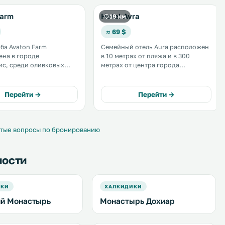
Farm
Hotel Avra
19 км
≈ 69 $
ба Avaton Farm
Семейный отель Aura расположен
на в городе
в 10 метрах от пляжа и в 300
с, среди оливковых
метрах от центра города
градников и
Уранополис. К услугам гостей
щих цветов на
снэк-бар и номера с
и, внесенной во
кондиционерами, из окон
Перейти →
Перейти →
й список наследия
которых открывается вид на море,
сад и горы. Номера отеля Aura
оформлены в лаконичном стиле. .
тые вопросы по бронированию
ности
ИКИ
ХАЛКИДИКИ
й Монастырь
Монастырь Дохиар