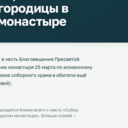
городицы в
 монастыре
н в честь Благовещения Пресвятой
ник монастыря 25 марта по юлианскому
Кроме соборного храма в обители ещё
вей).
аходятся ближе всего к месту «Собор
дском монастыре». Больше отелей —