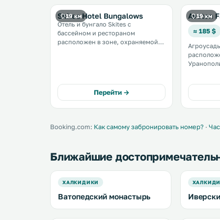
Skites Hotel Bungalows
Avaton 
19 км
19 км
Отель и бунгало Skites с
≈ 185 $
бассейном и рестораном
расположен в зоне, охраняемой
Агроусадь
ЮНЕСКО. В номерах и бунгало
расположе
есть кондиционер, а из окон
Уранополи
открывается вид на сад или
рощ, вино
Эгейское море. Гора Афон
благоухаю
находится в 650 метрах от отеля. .
территори
Перейти →
Всемирны
ЮНЕСКО. Гора Афон находится в
23 км. .
Booking.com:
Как самому забронировать номер?
·
Час
Ближайшие достопримечатель
ХАЛКИДИКИ
ХАЛКИД
Ватопедский монастырь
Иверски