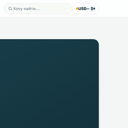
USD
— $
▾