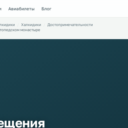
и
Авиабилеты
Блог
алкидики
Халкидики
Достопримечательности
атопедском монастыре
вещения