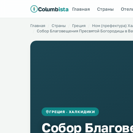
Columb
ista
Главная
Страны
Отел
Главная
Страны
Греция
Ном (префектура) Х
Собор Благовещения Пресвятой Богородицы в В
ГРЕЦИЯ · ХАЛКИДИКИ
Собор Благо