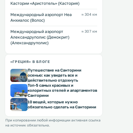
Кастории «Аристотель» (Кастория)
Международный аэропорт Неа
≈ 304 км
Анхиалос (Волос)
Междунарoдный аэропорт
≈ 307 км
Александруполис (Демокрит)
(Александруполис)
«ГРЕЦИЯ» В БЛОГЕ
Путешествие на Санторини
осенью: как увидеть все и
действительно отдохнуть
Топ-5 самых красивых и
колоритных отелей и апартаментов
Санторини
10 вещей, которые нужно
обязательно сделать на Санторини
При копировании любой информации активная ссылка
на источник обязательна.