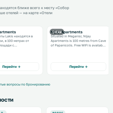
аходятся ближе всего к месту «Собор
ше отелей — на карте «Отели
artments
Nijay Apartments
4 км
ты Lakis находятся в
Situated in Meganisi, Nijay
и, в 100 метрах от
Apartments is 100 metres from Cave
лощади с
of Papanicolis. Free WiFi is available
нными тавернами, мини-
. The accommodation is air
вашим услугам
conditioned and features a seating
удио и апартаменты с
area. Some units include a terrace
ым балконом с видом на
and/or balcony. .
Перейти →
Перейти →
е море, а также фитнес-
тые вопросы по бронированию
ности
 О.
РОДОС