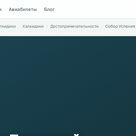
и
Авиабилеты
Блог
алкидики
Халкидики
Достопримечательности
Собор Успения