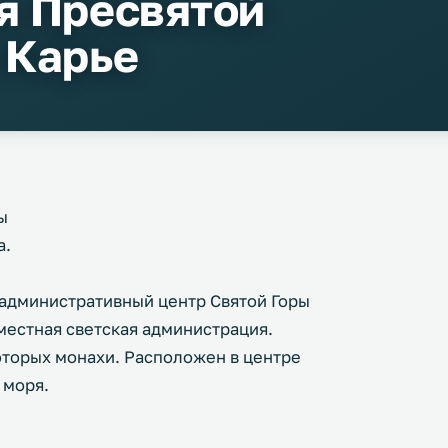
я Пресвятой
 Карье
ы
а.
 — административный центр Святой Горы
 местная светская администрация.
оторых монахи. Расположен в центре
 моря.