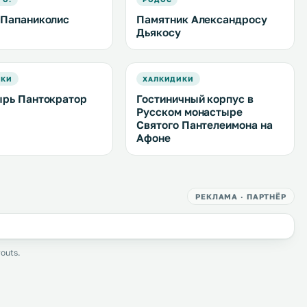
Папаниколис
Памятник Александросу
Дьякосу
ИКИ
ХАЛКИДИКИ
рь Пантократор
Гостиничный корпус в
Русском монастыре
Святого Пантелеимона на
Афоне
РЕКЛАМА · ПАРТНЁР
outs.