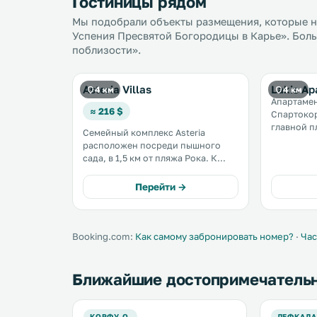
Гостиницы рядом
Мы подобрали объекты размещения, которые н
Успения Пресвятой Богородицы в Карье». Боль
поблизости».
Asteria Villas
Lakis Ap
4 км
4 км
Апартамен
≈ 216 $
Спартокор
главной п
Семейный комплекс Asteria
традицио
расположен посреди пышного
рынками и кафе. К 
сада, в 1,5 км от пляжа Рока. К
номера-ст
услугам гостей просторные и
собственн
полностью оборудованные виллы
Перейти →
Ионическо
с собственным бассейном,
зал. .
террасой с видом на море и
принадлежностями для барбекю. .
Booking.com:
Как самому забронировать номер?
·
Час
Ближайшие достопримечатель
КОРФУ О.
ЛЕФКАДА