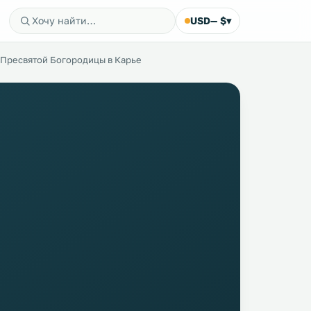
USD
— $
▾
 Пресвятой Богородицы в Карье