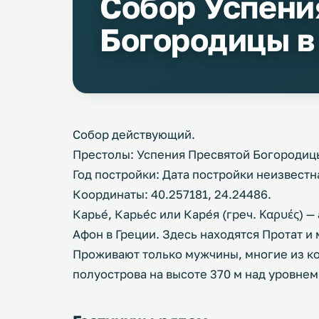
Собор Успени
Богородицы в
Собор действующий.
Престолы: Успения Пресвятой Богородиц
Год постройки: Дата постройки неизвестн
Координаты: 40.257181, 24.24486.
Карье́, Карье́с или Каре́я (греч. Καρυές)
Афон в Греции. Здесь находятся Протат и
Проживают только мужчины, многие из к
полуострова на высоте 370 м над уровнем