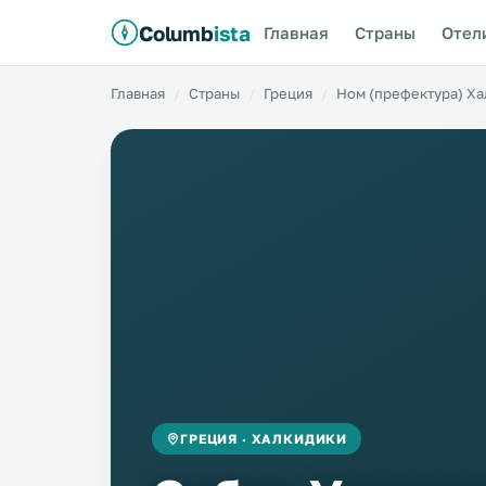
Columb
ista
Главная
Страны
Отел
Главная
Страны
Греция
Ном (префектура) Х
ГРЕЦИЯ · ХАЛКИДИКИ