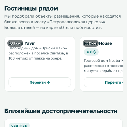
Гостиницы рядом
Мы подобрали объекты размещения, которые находятся
ближе всего к месту «Петропавловская церковь».
Больше отелей — на карте «Отели поблизости».
Orysyn Yavir
Nester House
1 км
2 км
Загородный дом «Орисин Явир»
≈ 8 $
расположен в поселке Свитязь, в
100 метрах от пляжа на озере
Гостевой дом Nester Ho
Лука. К услугам гостей
расположен в поселке С
бесплатный Wi-Fi и бесплатная
минутах ходьбы от цен
частная парковка на территории. .
пляжа. На территории гостевого
дома можно воспользо
Перейти →
Перейти →
бесплатным WiFi. Номера
оснащены телевизором 
экраном. .
Ближайшие достопримечательности
СВИТЯЗЬ