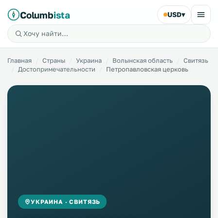
Columb
ista
USD
▾
Главная
Страны
Украина
Волынская область
Свитязь
Достопримечательности
Петропавловская церковь
УКРАИНА · СВИТЯЗЬ