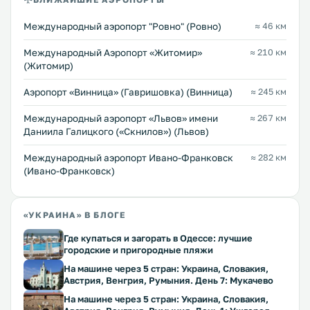
Междунарoдный аэропорт "Ровно" (Ровно)
≈ 46 км
Международный Аэропорт «Житомир»
≈ 210 км
(Житомир)
Аэропорт «Винница» (Гавришовка) (Винница)
≈ 245 км
Междунарoдный аэропорт «Львов» имени
≈ 267 км
Даниила Галицкого («Скнилов») (Львов)
Международный аэропорт Ивано-Франковск
≈ 282 км
(Ивано-Франковск)
«УКРАИНА» В БЛОГЕ
Где купаться и загорать в Одессе: лучшие
городские и пригородные пляжи
На машине через 5 стран: Украина, Словакия,
Австрия, Венгрия, Румыния. День 7: Мукачево
На машине через 5 стран: Украина, Словакия,