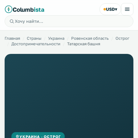
Columb
ista
USD
▾
Главная
Страны
Украина
Ровенская область
Острог
Достопримечательности
Татарская башня
УКРАИНА · ОСТРОГ