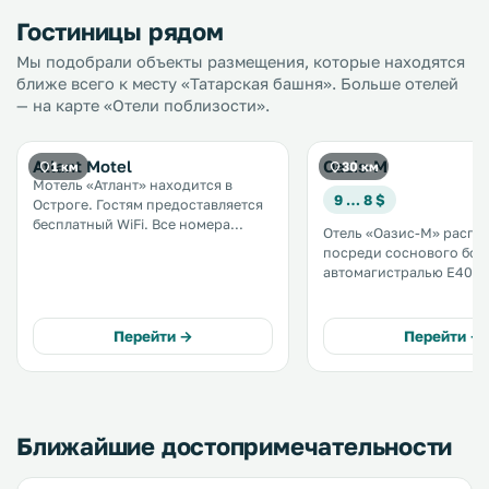
Гостиницы рядом
Мы подобрали объекты размещения, которые находятся
ближе всего к месту «Татарская башня». Больше отелей
— на карте «Отели поблизости».
Atlant Motel
Oazis-M
1 км
30 км
Мотель «Атлант» находится в
9 … 8 $
Остроге. Гостям предоставляется
бесплатный WiFi. Все номера
Отель «Оазис-М» распо
располагают телевизором,
посреди соснового бор
обеденной зоной с
автомагистралью E40,
микроволновой печью,
соединяющей Киев и Льв
холодильником и электрическим
услугам гостей турецка
чайником. .
баня, детская игровая 
Перейти →
Перейти →
круглосуточная стойка
регистрации. .
Ближайшие достопримечательности