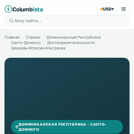
Columb
ista
USD
▾
Главная
Страны
Доминиканская Республика
Санто-Доминго
Достопримечательности
Церковь Иглесиа Альграсиа
ДОМИНИКАНСКАЯ РЕСПУБЛИКА · САНТО-
ДОМИНГО