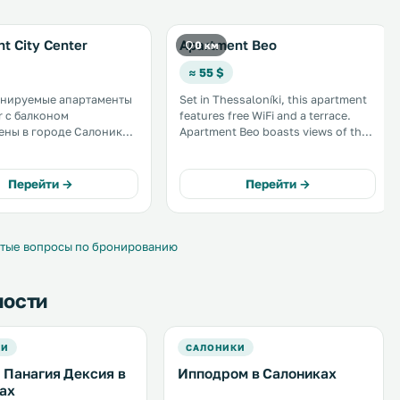
t City Center
Apartment Beo
0 км
≈ 55 $
нируемые апартаменты
Set in Thessaloníki, this apartment
r с балконом
features free WiFi and a terrace.
ны в городе Салоники,
Apartment Beo boasts views of the
рах от арки и гробницы
city and is 400 metres from
Thessaloniki Exhibition Centre.
спользоваться
There is a seating area and a kitchen
Перейти →
Перейти →
В распоряжении
equipped with a fridge. .
ня. .
тые вопросы по бронированию
ности
КИ
САЛОНИКИ
 Панагия Дексия в
Ипподром в Салониках
ах