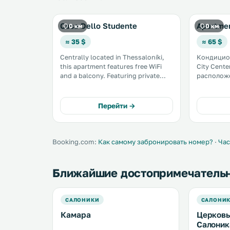
Casa Dello Studente
Apartmen
0 км
0 км
≈ 35 $
≈ 65 $
Centrally located in Thessaloníki,
Кондицио
this apartment features free WiFi
City Cente
and a balcony. Featuring private
расположе
parking, the apartment is 600
в 400 мет
metres from Thessaloniki Exhibition
Галерия. На всей территории
Centre and just a short stroll from
можно во
Перейти →
the main shopping street. .
бесплатным Wi-Fi. 
гостей кух
Booking.com:
Как самому забронировать номер?
·
Час
Ближайшие достопримечатель
САЛОНИКИ
САЛОНИ
Камара
Церковь
Салоник