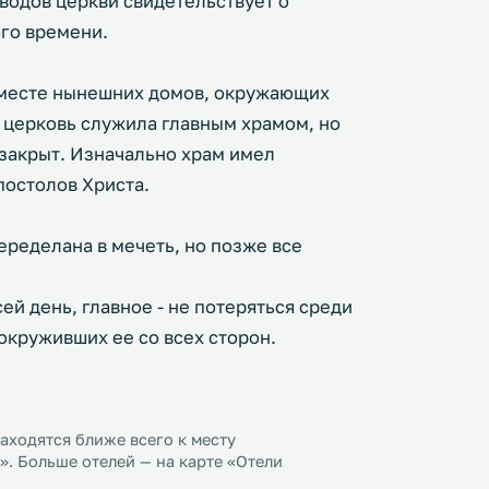
водов церкви свидетельствует о
ого времени.
а месте нынешних домов, окружающих
 церковь служила главным храмом, но
закрыт. Изначально храм имел
постолов Христа.
еределана в мечеть, но позже все
ей день, главное - не потеряться среди
круживших ее со всех сторон.
ходятся ближе всего к месту
. Больше отелей — на карте «Отели