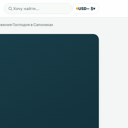
USD
— $
▾
жения Господня в Салониках