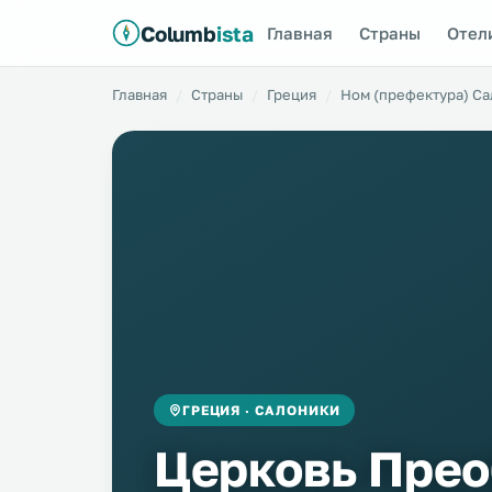
Columb
ista
Главная
Страны
Отел
Главная
Страны
Греция
Ном (префектура) С
ГРЕЦИЯ · САЛОНИКИ
Церковь Пре