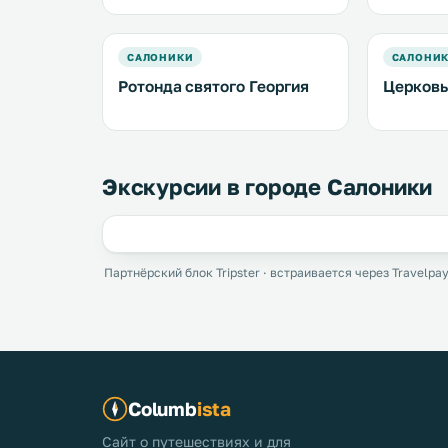
САЛОНИКИ
САЛОНИ
Ротонда святого Георгия
Церковь
Экскурсии в городе Салоники
Партнёрский блок Tripster · встраивается через Travelpay
Columb
ista
Сайт о путешествиях и для