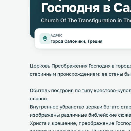
Господня в С
Church Of The Transfiguration in Th
АДРЕС
город Салоники, Греция
Церковь Преображения Господня в город
старинным происхождением: ее стены был
Обитель построил по типу крестово-купол
плавны.
Внутреннее убранство церкви богато ста
изображены различные библейские сюже
Христа и крещение, преображение Господн