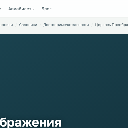
и
Авиабилеты
Блог
алоники
Салоники
Достопримечательности
Церковь Преобра
ображения