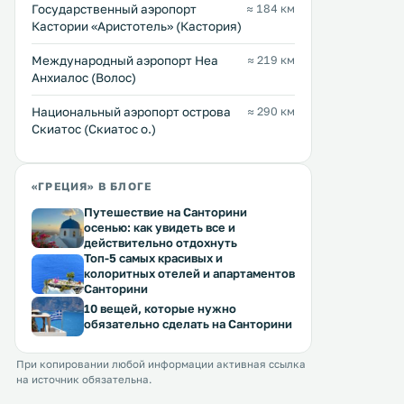
Государственный аэропорт
≈ 184 км
Кастории «Аристотель» (Кастория)
City Loft Rentals
RentRooms Thessalon
0 км
0 км
Международный аэропорт Неа
≈ 219 км
≈ 101 $
16 … 103 $
Анхиалос (Волос)
Апартаменты City Loft Rentals
Отель Rent Rooms Thessal
Национальный аэропорт острова
≈ 290 км
расположены в самом центре
расположен в центре гор
Скиатос (Скиатос о.)
города Салоники, в нескольких
рядом с университетским
минутах ходьбы от коммерческого
кампусом. К услугам гостей
центра города. В этих
номера с кондиционером
апартаментах есть
бесплатным WiFi. .
Перейти →
Перейти →
«ГРЕЦИЯ» В БЛОГЕ
гидромассажная ванна. .
Путешествие на Санторини
осенью: как увидеть все и
действительно отдохнуть
Топ-5 самых красивых и
колоритных отелей и апартаментов
Санторини
10 вещей, которые нужно
обязательно сделать на Санторини
При копировании любой информации активная ссылка
на источник обязательна.