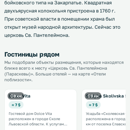
бойковского типа на Закарпатье. Квадратная
двухъярусная колокольня пристроена в 1760 г.
При советской власти в помещении храма был
открыт музей народной архитектуры. Сейчас это
церковь Св. Пантелеймона.
Гостиницы рядом
Мы подобрали объекты размещения, которые находятся
ближе всего к месту «Церковь Св. Пантелеймона
(Параскевы)». Больше отелей — на карте «Отели
поблизости».
Dolce Vita
Sadyba Skolivska S
0 км
0 км
≈ 7 $
≈ 7 $
Гостевой дом Dolce Vita
Усадьба «Сколевская С
расположен в городе Сколе
расположена в городе С
Львовской области. К услугам
км от поселка Славское. Гост
гостей сезонный открытый
могут прогуляться по с