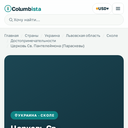
Columb
ista
USD
▾
Главная
Страны
Украина
Львовская область
Сколе
Достопримечательности
Церковь Св. Пантелеймона (Параскевы)
УКРАИНА · СКОЛЕ