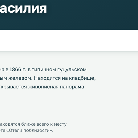
Василия
а в 1866 г. в типичном гуцульском
ным железом. Находится на кладбище,
ткрывается живописная панорама
ходятся ближе всего к месту
рте «Отели поблизости».