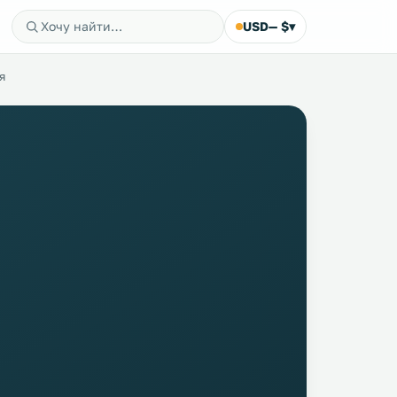
USD
— $
▾
я