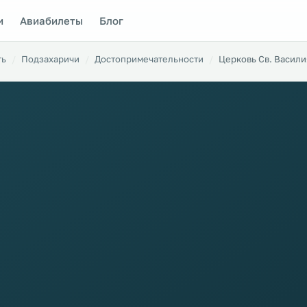
и
Авиабилеты
Блог
ть
Подзахаричи
Достопримечательности
Церковь Св. Васили