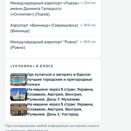
Междунарoдный аэропорт «Львов»
≈ 254 км
имени Даниила Галицкого
(«Скнилов») (Львов)
Аэропорт «Винница» (Гавришовка)
≈ 368 км
(Винница)
Междунарoдный аэропорт "Ровно"
≈ 369 км
(Ровно)
«УКРАИНА» В БЛОГЕ
Где купаться и загорать в Одессе:
лучшие городские и пригородные
пляжи
На машине через 5 стран: Украина,
Словакия, Австрия, Венгрия,
Румыния. День 7: Мукачево
На машине через 5 стран: Украина,
Словакия, Австрия, Венгрия,
Румыния. День 1: Ужгород
При копировании любой информации активная ссылка
на источник обязательна.