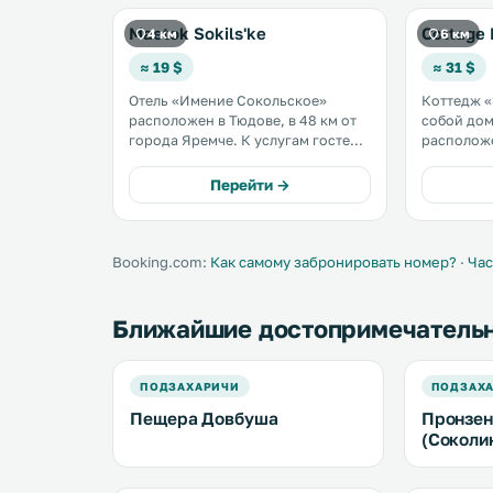
Maetok Sokils'ke
Cottage 
4 км
6 км
≈ 19 $
≈ 31 $
Отель «Имение Сокольское»
Коттедж «
расположен в Тюдове, в 48 км от
собой дом
города Яремче. К услугам гостей
располож
сезонный открытый бассейн,
Вижница, 
принадлежности для барбекю,
горнолыжн
Перейти →
детская площадка, ресторан и
услугам г
бар. Предоставляется бесплатный
бесплатны
Wi-Fi и бесплатная частная
частная п
парковка. .
Из коттед
Booking.com:
Как самому забронировать номер?
·
Час
горы. .
Ближайшие достопримечатель
ПОДЗАХАРИЧИ
ПОДЗАХ
Пещера Довбуша
Пронзен
(Соколи