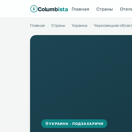
Columb
ista
Главная
Страны
Отел
Главная
Страны
Украина
Черновицкая облас
УКРАИНА · ПОДЗАХАРИЧИ