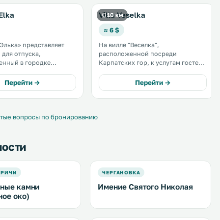
Elka
Villa Veselka
10 км
≈ 6 $
Элька» представляет
На вилле "Веселка",
 для отпуска,
расположенной посреди
енный в городке
Карпатских гор, к услугам гостей
в 46 км от
открытый бассейн и бесплатный
ого курорта Ворохта. К
Wi-Fi. На вилле можно взять
Перейти →
Перейти →
остей терраса,
напрокат велосипед для поездок
й Wi-Fi и бесплатная
по живописным окрестностям. .
арковка на территории.
жа открывается вид на
тые вопросы по бронированию
ности
АРИЧИ
ЧЕРГАНОВКА
ные камни
Имение Святого Николая
ное око)