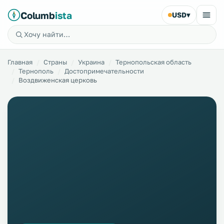
Columb
ista
USD
▾
Главная
Страны
Украина
Тернопольская область
Тернополь
Достопримечательности
Воздвиженская церковь