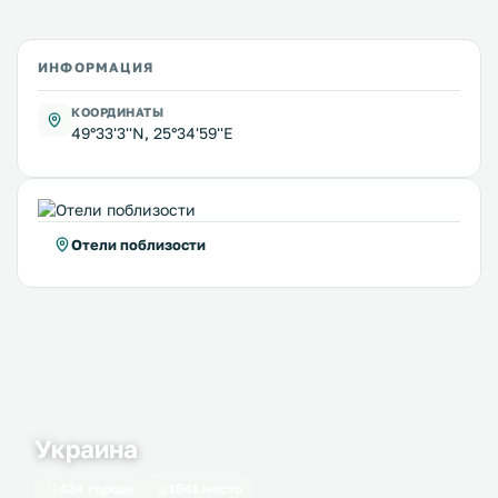
ИНФОРМАЦИЯ
КООРДИНАТЫ
49°33'3''N, 25°34'59''E
Отели поблизости
Украина
434 города
1641 место