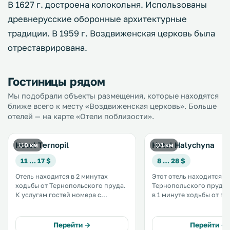
В 1627 г. достроена колокольня. Использованы
древнерусские оборонные архитектурные
традиции. В 1959 г. Воздвиженская церковь была
отреставрирована.
Гостиницы рядом
Мы подобрали объекты размещения, которые находятся
ближе всего к месту «Воздвиженская церковь». Больше
отелей — на карте «Отели поблизости».
Hotel Ternopil
Hotel Halychyna
0 км
1 км
11 … 17 $
8 … 28 $
Отель находится в 2 минутах
Этот отель находится н
ходьбы от Тернопольского пруда.
Тернопольского пруда,
К услугам гостей номера с
в 1 минуте ходьбы от па
кондиционерами и бесплатным
«Топильче». К услугам гостей
Wi-Fi, а также бесплатный фитнес-
просторные номера и л
центр. .
бесплатным Wi-Fi. .
Перейти →
Перейти →