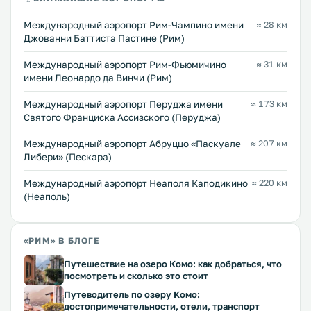
Международный аэропорт Рим-Чампино имени
≈ 28 км
Джованни Баттиста Пастине (Рим)
Международный аэропорт Рим-Фьюмичино
≈ 31 км
имени Леонардо да Винчи (Рим)
Междунарoдный аэропорт Перуджа имени
≈ 173 км
Святого Франциска Ассизского (Перуджа)
Международный аэропорт Абруццо «Паскуале
≈ 207 км
Либери» (Пескара)
Международный аэропорт Неаполя Каподикино
≈ 220 км
(Неаполь)
«РИМ» В БЛОГЕ
Путешествие на озеро Комо: как добраться, что
посмотреть и сколько это стоит
Путеводитель по озеру Комо:
достопримечательности, отели, транспорт