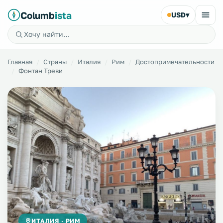
Columb
ista
USD
▾
Главная
Страны
Италия
Рим
Достопримечательности
Фонтан Треви
ИТАЛИЯ · РИМ