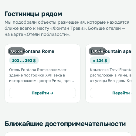
Гостиницы рядом
Мы подобрали объекты размещения, которые находятся
ближе всего к месту «Фонтан Треви». Больше отелей —
на карте «Отели поблизости».
Hotel Fontana Rome
Trevi Fountain apar
0 км
0 км
103 … 393 $
≈ 124 $
Отель Fontana Rome занимает
Комплекс Trevi Fountain
здание постройки XVII века в
расположен в Риме, в 4
историческом центре Рима, прямо
от улицы Виа-дель-Корсо
напротив знаменитого фонтана
услугам гостей апартам
Треви. Завтрак гостям подают на
собственной кухней и 
Перейти →
Перейти →
террасе на крыше, с которой
WiFi. Все апартаменты оснащены
открывается прекрасный вид на
кондиционерами. .
город. .
Ближайшие достопримечательности