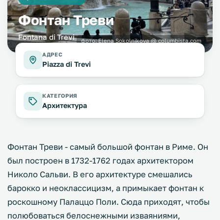
Фонтан Треви
Fontana di Trevi
фото:
Elena Sokolnikova
@ columbista.com
АДРЕС
Piazza di Trevi
КАТЕГОРИЯ
Архитектура
Фонтан Треви - самый большой фонтан в Риме. Он
был построен в 1732-1762 годах архитектором
Николо Сальви. В его архитектуре смешались
барокко и неоклассицизм, а примыкает фонтан к
роскошному Палаццо Поли. Сюда приходят, чтобы
полюбоваться белоснежными изваяниями,