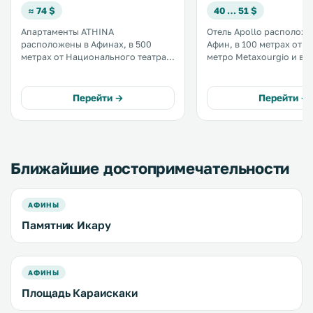
≈ 74 $
40 … 51 $
Апартаменты ATHINA
Отель Apollo расположе
расположены в Афинах, в 500
Афин, в 100 метрах от с
метрах от Национального театра
метро Metaxourgio и в 2
Греции и в 700 метрах от площади
Акрополя. К услугам гостей снэк-
Омония. Во всех зонах можно
бар на крыше с видом н
пользоваться бесплатным Wi-Fi. В
Парфенон и номера с б
Перейти →
Перейти →
числе удобств гостиный уголок и
Wi-Fi. .
кухня. .
Ближайшие достопримечательности
АФИНЫ
Памятник Икару
АФИНЫ
Площадь Караискаки