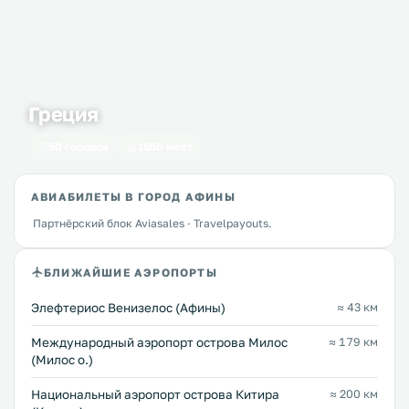
Греция
50 городов
1650 мест
АВИАБИЛЕТЫ В ГОРОД АФИНЫ
Партнёрский блок Aviasales · Travelpayouts.
БЛИЖАЙШИЕ АЭРОПОРТЫ
Элефтериос Венизелос (Афины)
≈ 43 км
Междунарoдный аэропорт острова Милос
≈ 179 км
(Милос о.)
Национальный аэропорт острова Китира
≈ 200 км