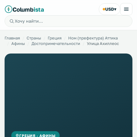
Columb
ista
USD
▾
Главная
Страны
Греция
Ном (префектура) Аттика
Афины
Достопримечательности
Улица Ахиллеос
ГРЕЦИЯ · АФИНЫ