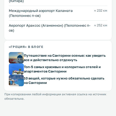
(Китира)
Международный аэропорт Каламата
≈ 232 км
(Пелопоннес п-ов)
Аеропорт Араксос (Агамемнон) (Пелопоннес п-
≈ 252 км
ов)
«ГРЕЦИЯ» В БЛОГЕ
Путешествие на Санторини осенью: как увидеть
все и действительно отдохнуть
Топ-5 самых красивых и колоритных отелей и
апартаментов Санторини
10 вещей, которые нужно обязательно сделать
на Санторини
При копировании любой информации активная ссылка на источник
обязательна.