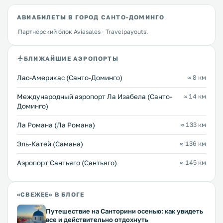
АВИАБИЛЕТЫ В ГОРОД САНТО-ДОМИНГО
Партнёрский блок Aviasales · Travelpayouts.
БЛИЖАЙШИЕ АЭРОПОРТЫ
Лас-Америкас (Санто-Доминго)
≈ 8 км
Международный аэропорт Ла Изабела (Санто-
≈ 14 км
Доминго)
Ла Романа (Ла Романа)
≈ 133 км
Эль-Катей (Самана)
≈ 136 км
Аэропорт Сантьяго (Сантьяго)
≈ 145 км
«СВЕЖЕЕ» В БЛОГЕ
Путешествие на Санторини осенью: как увидеть
все и действительно отдохнуть