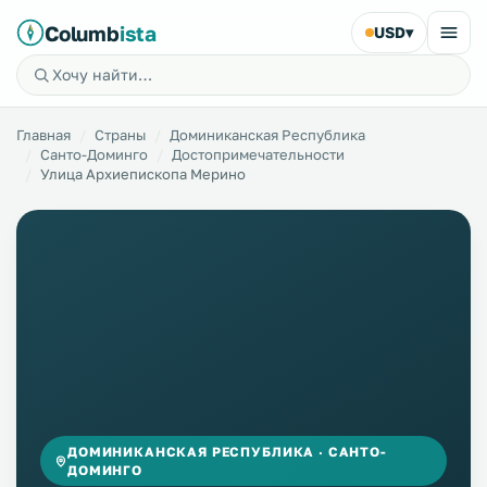
Columb
ista
USD
▾
Главная
Страны
Доминиканская Республика
Санто-Доминго
Достопримечательности
Улица Архиепископа Мерино
ДОМИНИКАНСКАЯ РЕСПУБЛИКА · САНТО-
ДОМИНГО