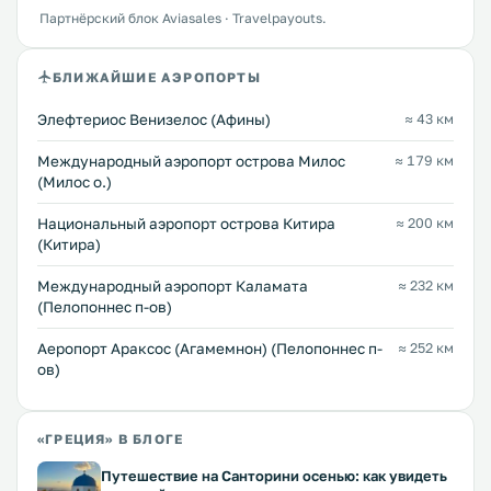
Партнёрский блок Aviasales · Travelpayouts.
БЛИЖАЙШИЕ АЭРОПОРТЫ
Элефтериос Венизелос (Афины)
≈ 43 км
Междунарoдный аэропорт острова Милос
≈ 179 км
(Милос о.)
Национальный аэропорт острова Китира
≈ 200 км
(Китира)
Международный аэропорт Каламата
≈ 232 км
(Пелопоннес п-ов)
Аеропорт Араксос (Агамемнон) (Пелопоннес п-
≈ 252 км
ов)
«ГРЕЦИЯ» В БЛОГЕ
Путешествие на Санторини осенью: как увидеть