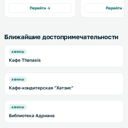
римской Агоры и торговой улицы
Roman Agora. Towels and bed linen
Эрму. Во всех зонах подключен
are available in this apar
Перейти →
Перейти →
бесплатный Wi-Fi. .
Ближайшие достопримечательности
АФИНЫ
Кафе Thanasis
АФИНЫ
Кафе-кондитерская "Хатзис"
АФИНЫ
Библиотека Адриана