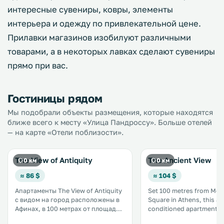
интересные сувениры, ковры, элементы
интерьера и одежду по привлекательной цене.
Прилавки магазинов изобилуют различными
товарами, а в некоторых лавках сделают сувениры
прямо при вас.
Гостиницы рядом
Мы подобрали объекты размещения, которые находятся
ближе всего к месту «Улица Пандроссу». Больше отелей
— на карте «Отели поблизости».
The View of Antiquity
The Ancient View
0 км
0 км
≈ 86 $
≈ 104 $
Апартаменты The View of Antiquity
Set 100 metres from Mona
с видом на город расположены в
Square in Athens, this air
Афинах, в 100 метрах от площади
conditioned apartment fe
Монастираки и в 200 метрах от
WiFi. The unit is 200 metres from