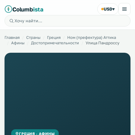
Columb
ista
USD
▾
Главная
Страны
Греция
Ном (префектура) Аттика
Афины
Достопримечательности
Улица Пандроссу
ГРЕЦИЯ · АФИНЫ