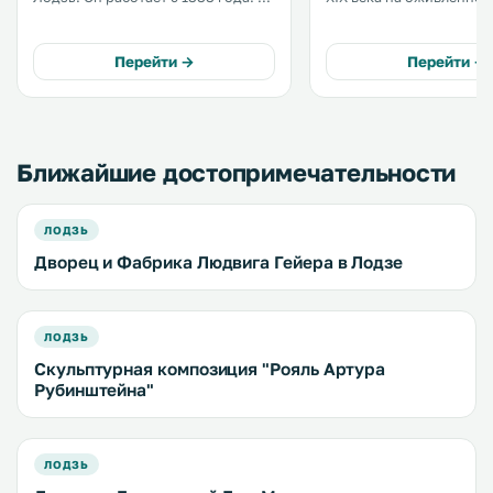
услугам гостей номера с
Пётрковской улице с
телевизором со спутниковыми
многочисленными бара
каналами, а также рабочим столом
ресторанами и клубами,
Перейти →
Перейти →
и бесплатным Wi-Fi. .
летний сезон также раб
пивные сады. .
Ближайшие достопримечательности
ЛОДЗЬ
Дворец и Фабрика Людвига Гейера в Лодзе
ЛОДЗЬ
Скульптурная композиция "Рояль Артура
Рубинштейна"
ЛОДЗЬ