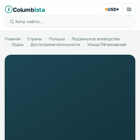
Columb
ista
USD
▾
Главная
Страны
Польша
Лодзинское воеводство
Лодзь
Достопримечательности
Улица Пётрковская