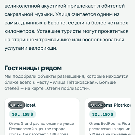
великолепной акустикой привлекает любителей
сакральной музыки. Улица считается одним из
самых длинных в Европе, ее длина более четырех
километров. Уставшие туристы могут прокатиться
на старинном трамвайчике или воспользоваться
услугами велорикши.
Гостиницы рядом
Мы подобрали объекты размещения, которые находятся
ближе всего к месту «Улица Пётрковская». Больше
отелей — на карте «Отели поблизости».
Grand Hotel
BedRooms Piotrkows
0 км
0 км
36 … 158 $
32 … 150 $
Отель Grand расположен на улице
Отель BedRooms Piotrk
Петрковской в центре города
расположен в здании п
Лодзь. Он работает с 1888 года. К
XIX века на оживленной