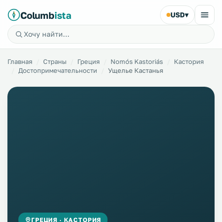
Columb
ista
USD
▾
Главная
Страны
Греция
Nomós Kastoriás
Кастория
Достопримечательности
Ущелье Кастанья
ГРЕЦИЯ · КАСТОРИЯ