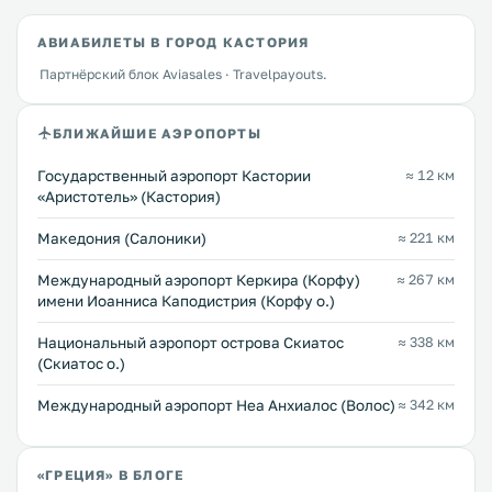
АВИАБИЛЕТЫ В ГОРОД КАСТОРИЯ
Партнёрский блок Aviasales · Travelpayouts.
БЛИЖАЙШИЕ АЭРОПОРТЫ
Государственный аэропорт Кастории
≈ 12 км
«Аристотель» (Кастория)
Македония (Салоники)
≈ 221 км
Международный аэропорт Керкира (Корфу)
≈ 267 км
имени Иоанниса Каподистрия (Корфу о.)
Национальный аэропорт острова Скиатос
≈ 338 км
(Скиатос о.)
Международный аэропорт Неа Анхиалос (Волос)
≈ 342 км
«ГРЕЦИЯ» В БЛОГЕ