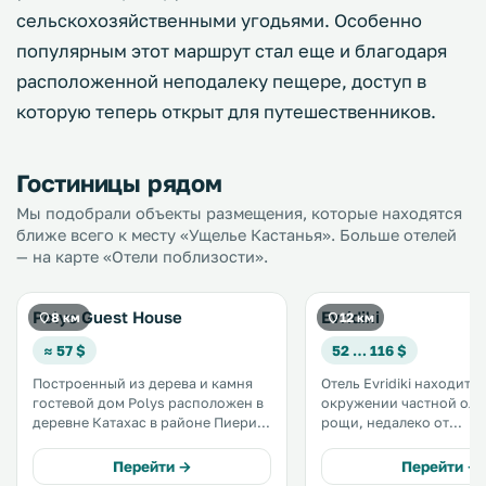
сельскохозяйственными угодьями. Особенно
популярным этот маршрут стал еще и благодаря
расположенной неподалеку пещере, доступ в
которую теперь открыт для путешественников.
Гостиницы рядом
Мы подобрали объекты размещения, которые находятся
ближе всего к месту «Ущелье Кастанья». Больше отелей
— на карте «Отели поблизости».
Polys Guest House
Evridiki
8 км
12 км
≈ 57 $
52 … 116 $
Построенный из дерева и камня
Отель Evridiki находится
гостевой дом Polys расположен в
окружении частной ол
деревне Катахас в районе Пиерия.
рощи, недалеко от
На территории работают ресторан
археологических раско
и бар. К услугам гостей со вкусом
Вергине. К вашим услугам номера
Перейти →
Перейти →
оформленные номера с
с балконом и бесплатным