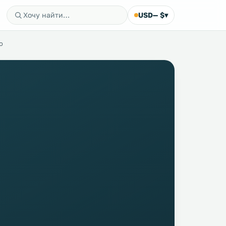
USD
— $
▾
o