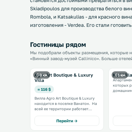
становятся достойными превратиться в вино
Skiadipoulos для производства белого вина
Rombola, и Katsakulias - для красного ви
изготовления - Verdea. Его стали готовит
Гостиницы рядом
Мы подобрали объекты размещения, которые на
«Винный завод-музей Callinico». Больше отеле
Agro Art Boutique & Luxury
Kali Vil
0 км
1 км
Villa
Апартамент
которых 
≈ 116 $
домашним
расположе
Вилла Agro Art Boutique & Luxury
от города Заки
находится в поселке Ванатон. На
гостей бе
всей ее территории работает
парковка и
бесплатный Wi-Fi. В хорошую
погоду гости могут провести
Перейти →
время в саду виллы и
воспользоваться