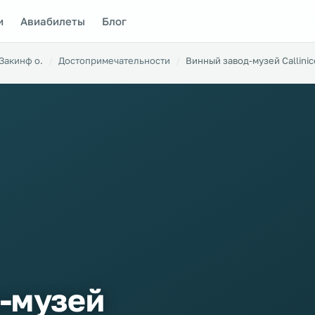
и
Авиабилеты
Блог
Закинф о.
Достопримечательности
Винный завод-музей Callinic
-музей