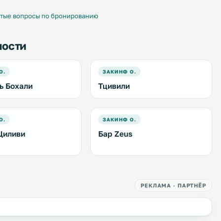
тые вопросы по бронированию
ности
О.
ЗАКИНФ О.
ь Бохали
Тцивили
О.
ЗАКИНФ О.
Циливи
Бар Zeus
РЕКЛАМА · ПАРТНЁР