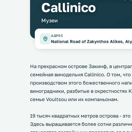
Callinico
Музеи
АДРЕС
National Road of Zakynthos Alikes, Al
На прекрасном острове Закинф, в централ
семейная винодельня Callinico. О том, ч
производством этого божественного нап
виноградники, разбитые в окрестностях K
семье Voultsou или их компаньонам.
19 тысяч квадратных метров острова - эт
Здесь выращивается более сотни различны