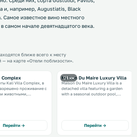
. Среди них, сорта Gustulidi, Pavlos,
 и, например, Augustiatis, Black
на. Самое известное вино местного
ь в самом начале девятнадцатого века.
ходятся ближе всего к месту
й — на карте «Отели поблизости».
la Complex
Maison Du Maire Luxury Villa
1 км
ы Kali Villa Complex, в
Maison Du Maire Luxury Villa is a
разрешено проживание с
detached villa featuring a garden
и животными,
with a seasonal outdoor pool,
ны в Калипадо, в 6 км
located in Sarakinado. It provides
нтос. К услугам
free private parking. Free WiFi is
сплатная частная
featured throughout the property. .
 бесплатный Wi-Fi. .
Перейти →
Перейти →