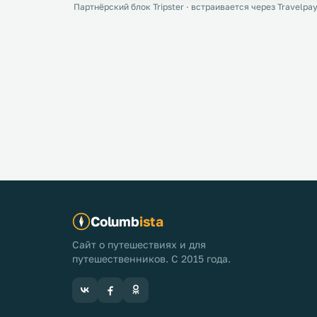
Партнёрский блок Tripster · встраивается через Travelpay
Columb
ista
Сайт о путешествиях и для
путешественников. С 2015 года.