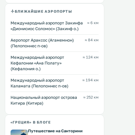
БЛИЖАЙШИЕ АЭРОПОРТЫ
Международный аэропорт Закинфа
≈ 6 км
«Дионисиос Соломос» (Закинф о.)
Аеропорт Араксос (Агамемнон)
≈ 84 км
(Пелопоннес п-ов)
Международный аэропорт
≈ 124 км
Кефалонии «Ана Полату»
(Кефалония о.)
Международный аэропорт
≈ 194 км
Каламата (Пелопоннес п-ов)
Национальный аэропорт острова
≈ 252 км
Китира (Китира)
«ГРЕЦИЯ» В БЛОГЕ
Путешествие на Санторини