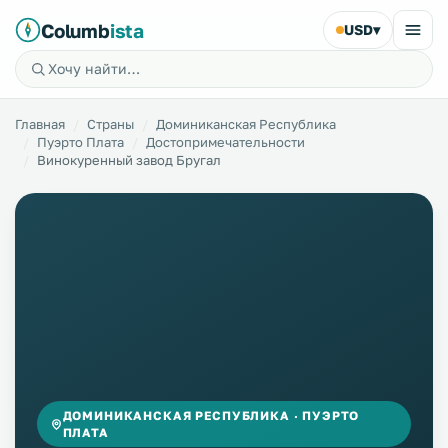
Columb
ista
USD
▾
Главная
Страны
Доминиканская Республика
Пуэрто Плата
Достопримечательности
Винокуренный завод Бругал
ДОМИНИКАНСКАЯ РЕСПУБЛИКА · ПУЭРТО
ПЛАТА