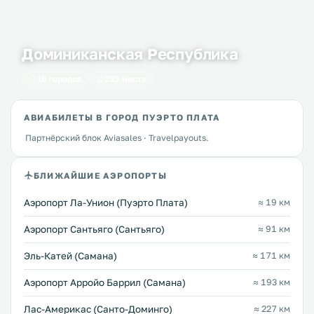
Доминиканская Республика
16 городов
233 места
АВИАБИЛЕТЫ В ГОРОД ПУЭРТО ПЛАТА
Партнёрский блок Aviasales · Travelpayouts.
БЛИЖАЙШИЕ АЭРОПОРТЫ
Аэропорт Ла-Унион (Пуэрто Плата)
≈ 19 км
Аэропорт Сантьяго (Сантьяго)
≈ 91 км
Эль-Катей (Самана)
≈ 171 км
Аэропорт Арройо Баррил (Самана)
≈ 193 км
Лас-Америкас (Санто-Доминго)
≈ 227 км