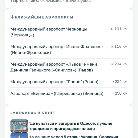
Партнёрский блок Aviasales · Travelpayouts.
БЛИЖАЙШИЕ АЭРОПОРТЫ
Международный аэропорт Черновцы
≈ 101 км
(Черновцы)
Международный аэропорт Ивано-Франковск
≈ 116 км
(Ивано-Франковск)
Междунарoдный аэропорт «Львов» имени
≈ 204 км
Даниила Галицкого («Скнилов») (Львов)
Междунарoдный аэропорт "Ровно" (Ровно)
≈ 224 км
Аэропорт «Винница» (Гавришовка) (Винница)
≈ 256 км
«УКРАИНА» В БЛОГЕ
Где купаться и загорать в Одессе: лучшие
городские и пригородные пляжи
На машине через 5 стран: Украина, Словакия,