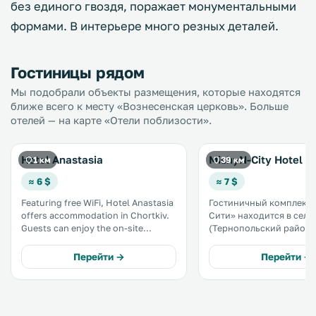
без единого гвоздя, поражает монументальными
формами. В интерьере много резных деталей.
Гостиницы рядом
Мы подобрали объекты размещения, которые находятся
ближе всего к месту «Вознесенская церковь». Больше
отелей — на карте «Отели поблизости».
Hotel Anastasia
MishyN-City Hotel
1 км
39 км
≈ 6 $
≈ 7 $
Featuring free WiFi, Hotel Anastasia
Гостиничный комплекс
offers accommodation in Chortkiv.
Сити» находится в селе
Guests can enjoy the on-site
(Тернопольский район),
restaurant. The rooms include a
города Черновцы. На территории
flat-screen TV with satellite
к услугам гостей откры
Перейти →
Перейти →
channels. You will find a 24-hour
сезонный бассейн,
front desk at the property. .
принадлежности для ба
детская игровая площа
аквапарк и ресторан. .