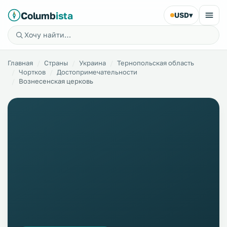
Columb
ista
USD
▾
Главная
Страны
Украина
Тернопольская область
Чортков
Достопримечательности
Вознесенская церковь