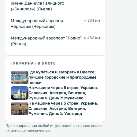
имени Даниила Галицкого
(«Скнилов») (Львов)
Международный аэропорт
≈ 334 км
Черновцы (Черновцы)
Междунарoдный аэропорт "Ровно"
≈ 483 км
(Ровно)
«УКРАИНА» В БЛОГЕ
Где купаться и загорать в Одессе:
лучшие городские и пригородные
пляжи
На машине через 5 стран: Украина,
Словакия, Австрия, Венгрия,
Румыния. День 7: Мукачево
На машине через 5 стран: Украина,
Словакия, Австрия, Венгрия,
Румыния. День 1: Ужгород
При копировании любой информации активная ссылка
на источник обязательна.