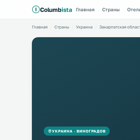
Columb
ista
Главная
Страны
Отел
Главная
Страны
Украина
Закарпатская облас
УКРАИНА · ВИНОГРАДОВ