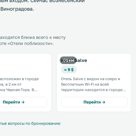
вным входом. Сейчас Вознесенский
 Виноградова.
ходятся ближе всего к месту
рте «Отели поблизости».
Hotel Salve
1 км
≈ 9 $
расположен в городе
Отель Salve с видом на озеро и
, в 2 км от
бесплатным Wi-Fi на всей
а Черная Гора. В
территории находится в городе
бельных номерах можно
Виноградов. К услугам гостей
ваться бесплатным Wi-
детская игровая площадка, бар и
Перейти →
Перейти →
бесплатная частная парковка. В
 бесплатная парковка. .
числе удобств телевизор с
плоским экраном и спутниковыми
каналами. .
тые вопросы по бронированию