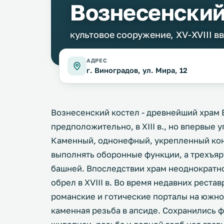
Вознесенский
культовое сооружение, XV-XVIII вв
АДРЕС
г. Виноградов, ул. Мира, 12
Вознесенский костел - древнейший храм 
предположительно, в XIII в., но впервые 
Каменный, однонефный, укрепленный кон
выполнять оборонные функции, а трехъя
башней. Впоследствии храм неоднократн
обрел в XVIII в. Во время недавних рест
романские и готические порталы на южно
каменная резьба в апсиде. Сохранились