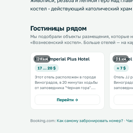
живописи, резьба и лепной герб над гла
костел - действующий католический храм
Гостиницы рядом
Мы подобрали объекты размещения, которые на
«Вознесенский костел». Больше отелей — на ка
H & K Imperial Plus Hotel
JJ Hotel
0 км
1 км
17 … 20 $
≈ 7 $
Этот отель расположен в городе
Отель JJ 
Виноградов, в 20 минутах ходьбы
Виноградов
от заповедника "Черная гора".
заповедник
Гости отеля могут
комфорта
воспользоваться отдельной
воспользо
Перейти →
парковкой и посетить сауну.
Fi. К услугам гостей сауна,
Также в их распоряжении
бильярд и
кондиционированные номера и
бесплатный Wi-Fi. .
Booking.com:
Как самому забронировать номер?
·
Час