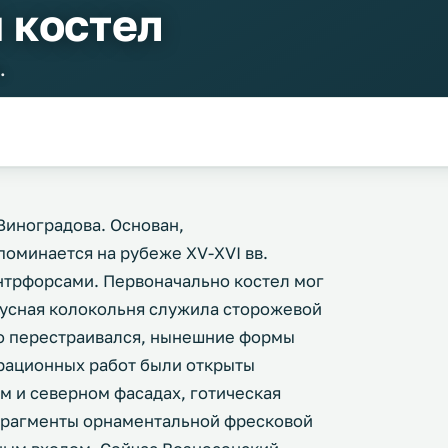
 костел
.
Виноградова. Основан,
упоминается на рубеже XV-XVI вв.
трфорсами. Первоначально костел мог
русная колокольня служила сторожевой
о перестраивался, нынешние формы
аврационных работ были открыты
м и северном фасадах, готическая
 фрагменты орнаментальной фресковой