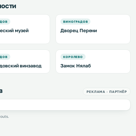
ности
АДОВ
ВИНОГРАДОВ
еский музей
Дворец Перени
АДОВ
КОРОЛЕВО
довский винзавод
Замок Нялаб
в
РЕКЛАМА · ПАРТНЁР
outs.