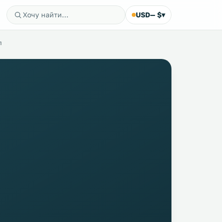
USD
— $
▾
л