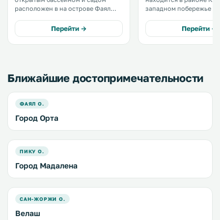
расположен в на острове Фаял
западном побережье ос
архипелага Азорские острова, в 1
Фаял Азорского архипела
км от вулкана Капелинхос. К
услугам гостей люкс и
Перейти →
Перейти →
услугам гостей загородного дома
апартаменты с панора
Casal номера-студио и коттеджи. .
на Атлантический океан.
Ближайшие достопримечательности
ФАЯЛ О.
Город Орта
ПИКУ О.
Город Мадалена
САН-ЖОРЖИ О.
Велаш