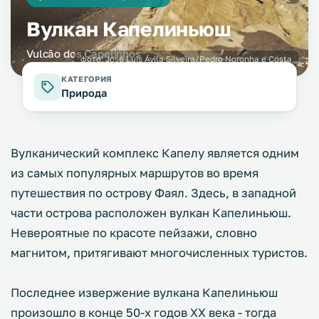
Вулкан Капелиньюш
Vulcão dos Capelinhos
фото:
José Luís Ávila Silveira/Pedro Noronha e Costa
КАТЕГОРИЯ
Природа
Вулканический комплекс Капелу является одним
из самых популярных маршрутов во время
путешествия по острову Фаял. Здесь, в западной
части острова расположен вулкан Капелиньюш.
Невероятные по красоте пейзажи, словно
магнитом, притягивают многочисленных туристов.
Последнее извержение вулкана Капелиньюш
произошло в конце 50-х годов ХХ века - тогда