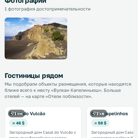
Фотографии
1 фотография достопримечательности
Гостиницы рядом
Мы подобрали объекты размещения, которые находятся
ближе всего к месту «Вулкан Капелиньюш». Больше
отелей — на карте «Отели поблизости».
Casal do Vulcão
Casa capelinhos
1 км
2 км
≈ 46 $
≈ 58 $
Загородный дом Casal do Vulcão с
Загородный дом Casaca
открытым бассейном и садом
находится в районе Кап