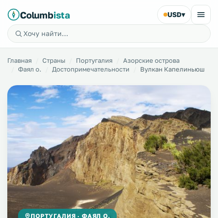
Columb
ista
USD
▾
Главная
Страны
Португалия
Азорские острова
Фаял о.
Достопримечательности
Вулкан Капелиньюш
ПОРТУГАЛИЯ · ФАЯЛ О.