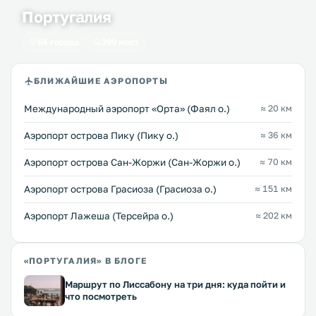
Португалия
64 города
399 мест
БЛИЖАЙШИЕ АЭРОПОРТЫ
Международный аэропорт «Орта» (Фаял о.)
≈ 20 км
Аэропорт острова Пику (Пику о.)
≈ 36 км
Аэропорт острова Сан-Жоржи (Сан-Жоржи о.)
≈ 70 км
Аэропорт острова Грасиоза (Грасиоза о.)
≈ 151 км
Аэропорт Лажеша (Терсейра о.)
≈ 202 км
«ПОРТУГАЛИЯ» В БЛОГЕ
Маршрут по Лиссабону на три дня: куда пойти и
что посмотреть