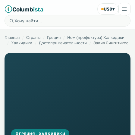
Columb
ista
USD
▾
Главная
Страны
Греция
Ном (префектура) Халкидики
Халкидики
Достопримечательности
Залив Сингитикос
ГРЕЦИЯ · ХАЛКИДИКИ