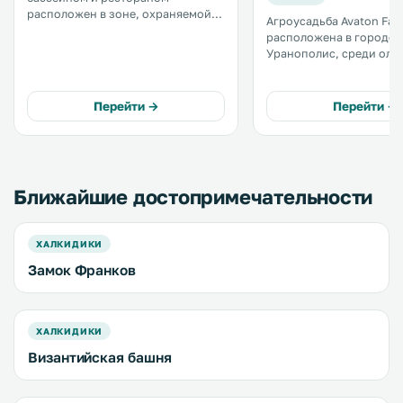
расположен в зоне, охраняемой
Агроусадьба Avaton Far
ЮНЕСКО. В номерах и бунгало
расположена в городе
есть кондиционер, а из окон
Уранополис, среди оли
открывается вид на сад или
рощ, виноградников и
Эгейское море. Гора Афон
благоухающих цветов н
находится в 650 метрах от отеля. .
территории, внесенной
Перейти →
Перейти →
Всемирный список нас
ЮНЕСКО. Гора Афон находится в
23 км. .
Ближайшие достопримечательности
ХАЛКИДИКИ
Замок Франков
ХАЛКИДИКИ
Византийская башня