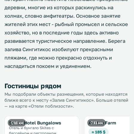
деревни, многие из которых раскинулись на
холмах, словно амфитеатры. Основное занятие
жителей этих мест - рыбный промысел и сельское
хозяйство, но в последние годы здесь активно
развивается туристическое направление. Берега
залива Сингитикос изобилуют прекрасными
пляжами, где можно прекрасно отдохнуть и
насладиться покоем и уединением.
Гостиницы рядом
Мы подобрали объекты размещения, которые находятся
ближе всего к месту «Залив Сингитикос». Больше отелей
— на карте «Отели поблизости».
Skites Hotel Bungalows
Avaton Farm
11 км
11 км
Отель и бунгало Skites с
≈ 185 $
бассейном и рестораном