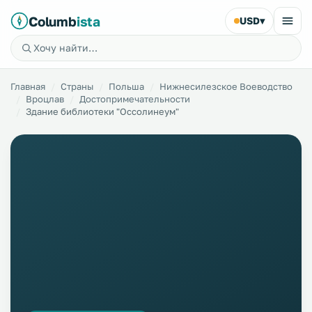
Columb
ista
USD
▾
Главная
Страны
Польша
Нижнесилезское Воеводство
Вроцлав
Достопримечательности
Здание библиотеки "Оссолинеум"