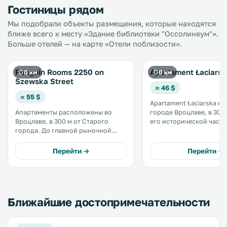
Гостиницы рядом
Мы подобрали объекты размещения, которые находятся
ближе всего к месту «Здание библиотеки "Оссолинеум"».
Больше отелей — на карте «Отели поблизости».
Penguin Rooms 2250 on
Apartament Łaciarsk
0 км
0 км
Szewska Street
≈ 46 $
≈ 55 $
Apartament Łaciarska на
Апартаменты расположены во
городе Вроцлаве, в 300
Вроцлаве, в 300 м от Старого
его исторической части
города. До главной рыночной
метрах от главной рын
площади Вроцлава — 400 м. На
площади Вроцлава. На
всей территории работает
территории действует 
Перейти →
Перейти →
бесплатный Wi-Fi. .
Wi-Fi. .
Ближайшие достопримечательности