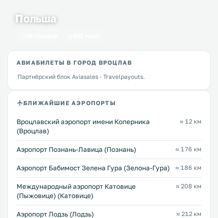
Польша
59 городов
630 мест
АВИАБИЛЕТЫ В ГОРОД ВРОЦЛАВ
Партнёрский блок Aviasales · Travelpayouts.
БЛИЖАЙШИЕ АЭРОПОРТЫ
Вроцлавский аэропорт имени Коперника
≈ 12 км
(Вроцлав)
Аэропорт Познань-Лавица (Познань)
≈ 176 км
Аэропорт Бабимост Зелена Гура (Зелона-Гура)
≈ 186 км
Международный аэропорт Катовице
≈ 208 км
(Пыжовице) (Катовице)
Аэропорт Лодзь (Лодзь)
≈ 212 км