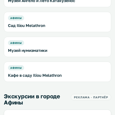
Музей Ангело и Лето Катакузенос
АФИНЫ
Сад Iliou Melathron
АФИНЫ
Музей нумизматики
АФИНЫ
Кафе в саду Iliou Melathron
Экскурсии в городе
РЕКЛАМА · ПАРТНЁР
Афины