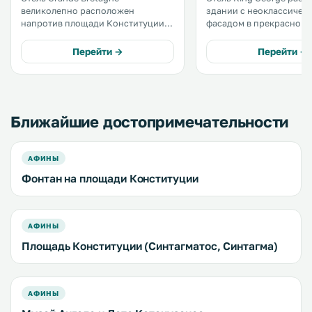
великолепно расположен
здании с неоклассичес
напротив площади Конституции и
фасадом в прекрасном 
здания парламента. К услугам
исторической площади 
гостей роскошные номера и
между зданием Парламе
Перейти →
Перейти →
великолепная терраса на крыше,
фешенебельной улицей
откуда открывается
Вукурестиу. .
фантастический вид на город. .
Ближайшие достопримечательности
АФИНЫ
Фонтан на площади Конституции
АФИНЫ
Площадь Конституции (Синтагматос, Синтагма)
АФИНЫ