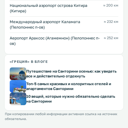
Национальный аэропорт острова Китира
≈ 200 км
(Китира)
Международный аэропорт Каламата
≈ 232 км
(Пелопоннес п-ов)
Аеропорт Араксос (Агамемнон) (Пелопоннес п-
≈ 252 км
ов)
«ГРЕЦИЯ» В БЛОГЕ
Путешествие на Санторини осенью: как увидеть
все и действительно отдохнуть
Топ-5 самых красивых и колоритных отелей и
апартаментов Санторини
10 вещей, которые нужно обязательно сделать
на Санторини
При копировании любой информации активная ссылка на источник
обязательна.