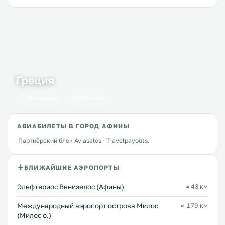
Греция
50 городов
1650 мест
АВИАБИЛЕТЫ В ГОРОД АФИНЫ
Партнёрский блок Aviasales · Travelpayouts.
БЛИЖАЙШИЕ АЭРОПОРТЫ
Элефтериос Венизелос (Афины)
≈ 43 км
Междунарoдный аэропорт острова Милос
≈ 179 км
(Милос о.)