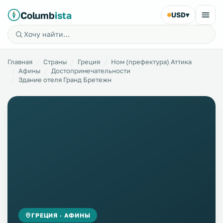
Columb
ista
USD
▾
Главная
Страны
Греция
Ном (префектура) Аттика
Афины
Достопримечательности
Здание отеля Гранд Бретежн
ГРЕЦИЯ · АФИНЫ