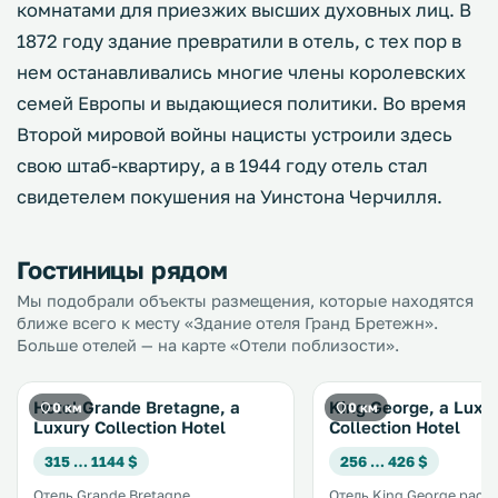
комнатами для приезжих высших духовных лиц. В
1872 году здание превратили в отель, с тех пор в
нем останавливались многие члены королевских
семей Европы и выдающиеся политики. Во время
Второй мировой войны нацисты устроили здесь
свою штаб-квартиру, а в 1944 году отель стал
свидетелем покушения на Уинстона Черчилля.
Гостиницы рядом
Мы подобрали объекты размещения, которые находятся
ближе всего к месту «Здание отеля Гранд Бретежн».
Больше отелей — на карте «Отели поблизости».
Hotel Grande Bretagne, a
King George, a Luxu
0 км
0 км
Luxury Collection Hotel
Collection Hotel
315 … 1144 $
256 … 426 $
Отель Grande Bretagne
Отель King George расп