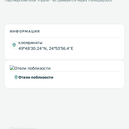
Партнёрский блок Tripster · встраивается через Travelpayouts.
ИНФОРМАЦИЯ
КООРДИНАТЫ
49°48'30.24''N, 24°53'56.4''E
Отели поблизости