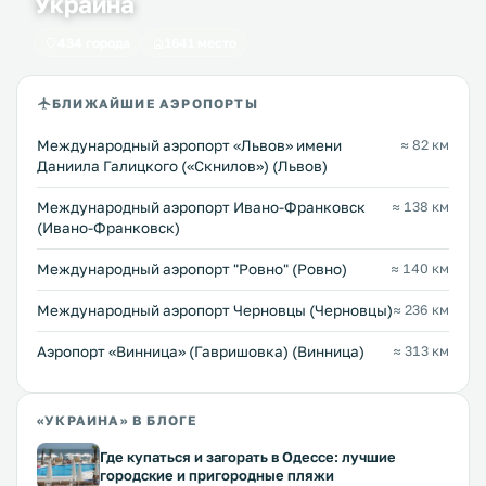
Украина
434 города
1641 место
БЛИЖАЙШИЕ АЭРОПОРТЫ
Междунарoдный аэропорт «Львов» имени
≈ 82 км
Даниила Галицкого («Скнилов») (Львов)
Международный аэропорт Ивано-Франковск
≈ 138 км
(Ивано-Франковск)
Междунарoдный аэропорт "Ровно" (Ровно)
≈ 140 км
Международный аэропорт Черновцы (Черновцы)
≈ 236 км
Аэропорт «Винница» (Гавришовка) (Винница)
≈ 313 км
«УКРАИНА» В БЛОГЕ
Где купаться и загорать в Одессе: лучшие
городские и пригородные пляжи