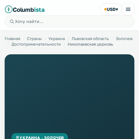
Columb
ista
USD
▾
Главная
Страны
Украина
Львовская область
Золочев
Достопримечательности
Николаевская церковь
УКРАИНА · ЗОЛОЧЕВ