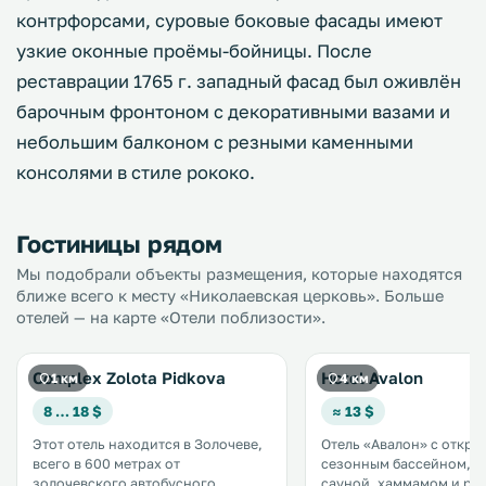
контрфорсами, суровые боковые фасады имеют
узкие оконные проёмы-бойницы. После
реставрации 1765 г. западный фасад был оживлён
барочным фронтоном с декоративными вазами и
небольшим балконом с резными каменными
консолями в стиле рококо.
Гостиницы рядом
Мы подобрали объекты размещения, которые находятся
ближе всего к месту «Николаевская церковь». Больше
отелей — на карте «Отели поблизости».
Complex Zolota Pidkova
Hotel Avalon
1 км
4 км
8 … 18 $
≈ 13 $
Этот отель находится в Золочеве,
Отель «Авалон» с откр
всего в 600 метрах от
сезонным бассейном, т
золочевского автобусного
сауной, хаммамом и ре