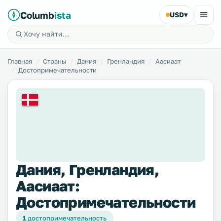
Columb
ista
USD
▾
Главная
Страны
Дания
Гренландия
Аасиаат
Достопримечательности
Дания, Гренландия,
Аасиаат:
Достопримечательности
1
достопримечательность