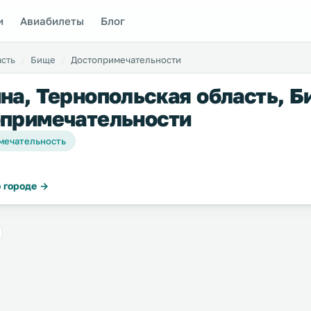
и
Авиабилеты
Блог
асть
Бище
Достопримечательности
на, Тернопольская область, Б
примечательности
мечательность
 городе →