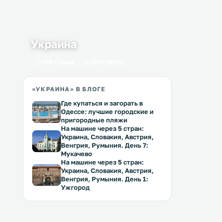
Украина
434 города
1641 место
«УКРАИНА» В БЛОГЕ
Где купаться и загорать в
Одессе: лучшие городские и
пригородные пляжи
На машине через 5 стран:
Украина, Словакия, Австрия,
Венгрия, Румыния. День 7:
Мукачево
На машине через 5 стран:
Украина, Словакия, Австрия,
Венгрия, Румыния. День 1:
Ужгород