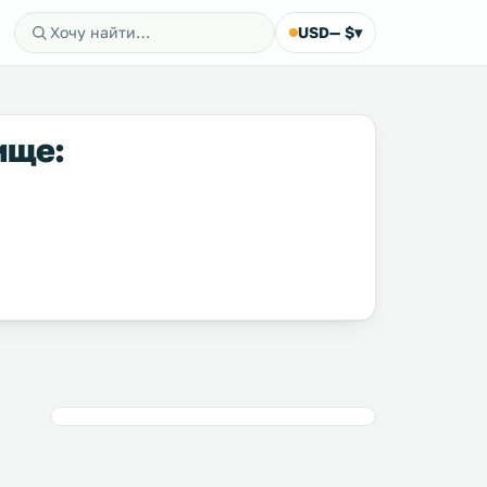
USD
— $
▾
ище: