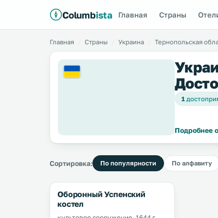
Columb
ista
Главная
Страны
Отел
Главная
Страны
Украина
Тернопольская обл
Украи
Досто
1
достопри
Подробнее о
Сортировка:
По популярности
По алфавиту
Оборонный Успенский
костел
культовое сооружение, 1644 г.