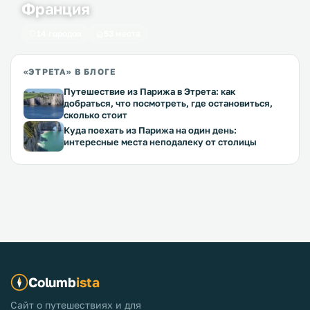
Франция
14 городов
53 места
«ЭТРЕТА» В БЛОГЕ
Путешествие из Парижа в Этрета: как
добраться, что посмотреть, где остановиться,
сколько стоит
Куда поехать из Парижа на один день:
интересные места неподалеку от столицы
Columb
ista
Сайт о путешествиях и для