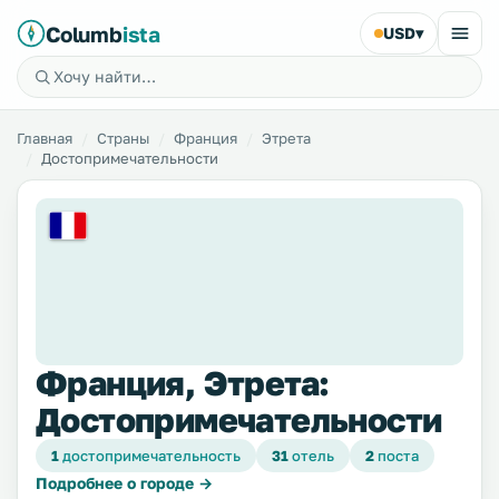
Columb
ista
USD
▾
Главная
Страны
Франция
Этрета
Достопримечательности
Франция, Этрета:
Достопримечательности
1
достопримечательность
31
отель
2
поста
Подробнее о городе →