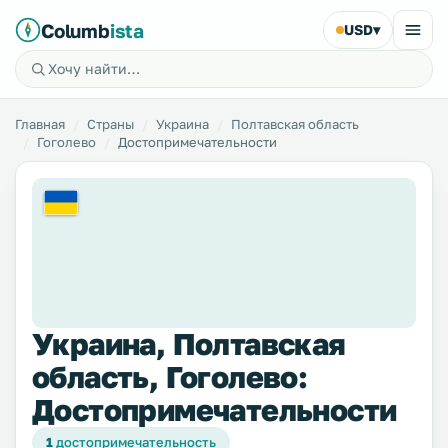
Columb
ista
USD
▾
Главная
Страны
Украина
Полтавская область
Гоголево
Достопримечательности
Украина, Полтавская
область, Гоголево:
Достопримечательности
1
достопримечательность