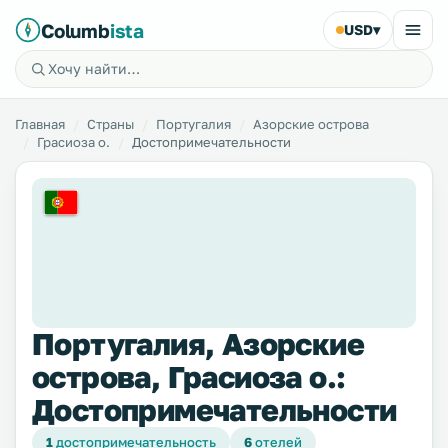
Columb
ista
USD
▾
Главная
Страны
Португалия
Азорские острова
Грасиоза о.
Достопримечательности
Португалия, Азорские
острова, Грасиоза о.:
Достопримечательности
1
достопримечательность
6
отелей