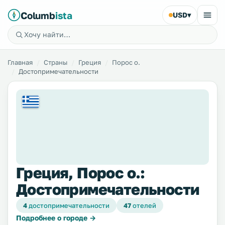
Columb
ista
USD
▾
Главная
Страны
Греция
Порос о.
Достопримечательности
Греция, Порос о.:
Достопримечательности
4
достопримечательности
47
отелей
Подробнее о городе →