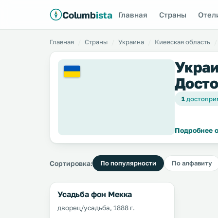
Columb
ista
Главная
Страны
Отел
Главная
Страны
Украина
Киевская область
Украи
Досто
1
достопри
Подробнее о
Сортировка:
По популярности
По алфавиту
Усадьба фон Мекка
дворец/усадьба, 1888 г.