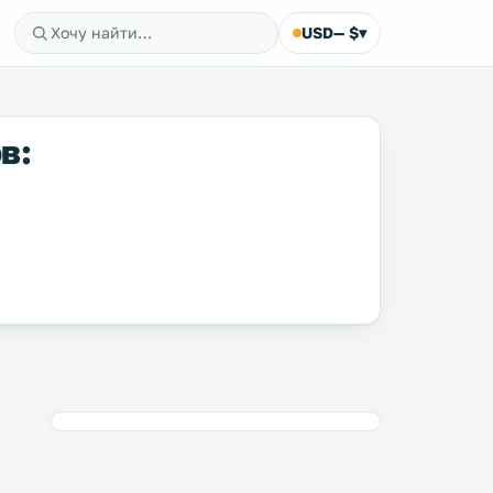
USD
— $
▾
в: