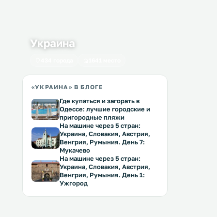
Украина
434 города
1641 место
«УКРАИНА» В БЛОГЕ
Где купаться и загорать в
Одессе: лучшие городские и
пригородные пляжи
На машине через 5 стран:
Украина, Словакия, Австрия,
Венгрия, Румыния. День 7:
Мукачево
На машине через 5 стран:
Украина, Словакия, Австрия,
Венгрия, Румыния. День 1:
Ужгород