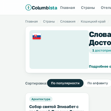
Columb
ista
Главная
Страны
Отел
Главная
Страны
Словакия
Кошицкий край
Слова
Досто
1
достопри
Подробнее о
Сортировка:
По популярности
По алфавиту
Архитектура
Собор святой Элизабет с