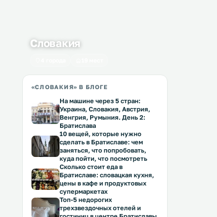
Словакия
4 города
19 мест
«СЛОВАКИЯ» В БЛОГЕ
На машине через 5 стран:
Украина, Словакия, Австрия,
Венгрия, Румыния. День 2:
Братислава
10 вещей, которые нужно
сделать в Братиславе: чем
заняться, что попробовать,
куда пойти, что посмотреть
Сколько стоит еда в
Братиславе: словацкая кухня,
цены в кафе и продуктовых
супермаркетах
Топ-5 недорогих
трехзвездочных отелей и
гостиниц в центре Братиславы