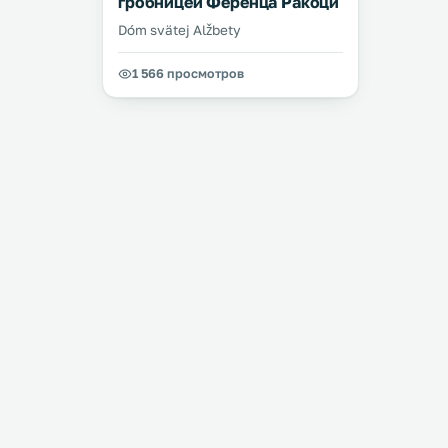
гробницей Ференца Ракоци
Dóm svätej Alžbety
1 566 просмотров