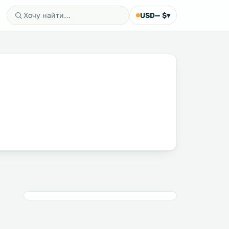
USD
— $
▾