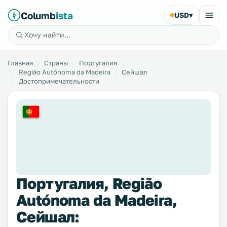
Columb
ista
USD
▾
Главная
Страны
Португалия
Região Autónoma da Madeira
Сейшал
Достопримечательности
Португалия, Região
Autónoma da Madeira,
Сейшал: