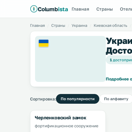
Columb
ista
Главная
Страны
Отел
Главная
Страны
Украина
Киевская область
Украи
Досто
1
достопри
Подробнее о
Сортировка:
По популярности
По алфавиту
Черленковский замок
фортификационное сооружение