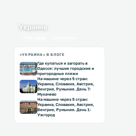
Украина
434 города
1641 место
«УКРАИНА» В БЛОГЕ
Где купаться и загорать в
Одессе: лучшие городские и
пригородные пляжи
На машине через 5 стран:
Украина, Словакия, Австрия,
Венгрия, Румыния. День 7:
Мукачево
На машине через 5 стран:
Украина, Словакия, Австрия,
Венгрия, Румыния. День 1:
Ужгород