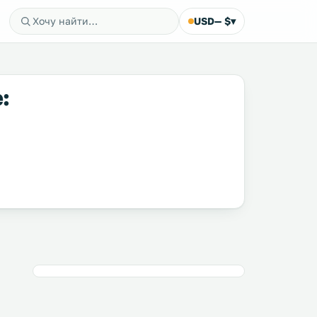
USD
— $
▾
: