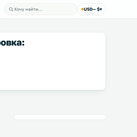
USD
— $
▾
овка: