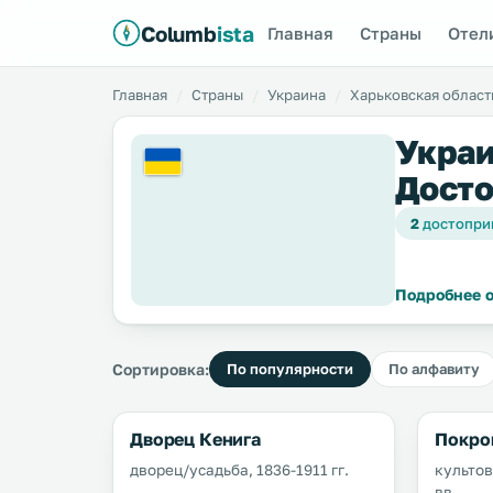
Columb
ista
Главная
Страны
Отел
Главная
Страны
Украина
Харьковская област
Украи
Досто
2
достопри
Подробнее о
Сортировка:
По популярности
По алфавиту
Дворец Кенига
Покро
дворец/усадьба, 1836-1911 гг.
культов
вв.