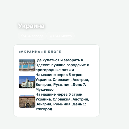
Украина
434 города
1641 место
«УКРАИНА» В БЛОГЕ
Где купаться и загорать в
Одессе: лучшие городские и
пригородные пляжи
На машине через 5 стран:
Украина, Словакия, Австрия,
Венгрия, Румыния. День 7:
Мукачево
На машине через 5 стран:
Украина, Словакия, Австрия,
Венгрия, Румыния. День 1:
Ужгород