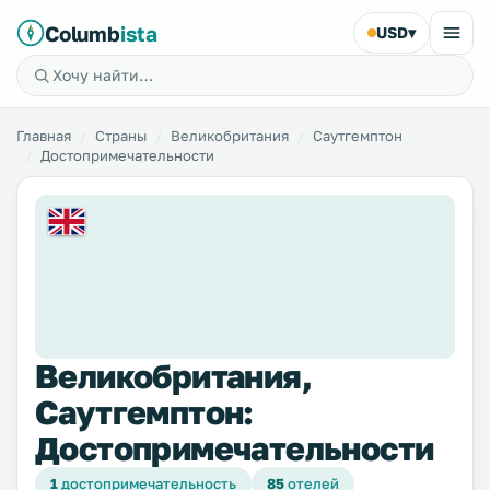
Columb
ista
USD
▾
Главная
Страны
Великобритания
Саутгемптон
Достопримечательности
Великобритания,
Саутгемптон:
Достопримечательности
1
достопримечательность
85
отелей