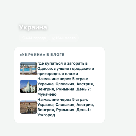
Украина
434 города
1641 место
«УКРАИНА» В БЛОГЕ
Где купаться и загорать в
Одессе: лучшие городские и
пригородные пляжи
На машине через 5 стран:
Украина, Словакия, Австрия,
Венгрия, Румыния. День 7:
Мукачево
На машине через 5 стран:
Украина, Словакия, Австрия,
Венгрия, Румыния. День 1:
Ужгород