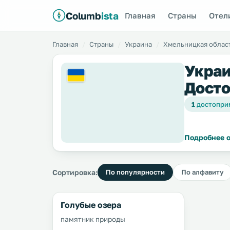
Columb
ista
Главная
Страны
Отел
Главная
Страны
Украина
Хмельницкая облас
Украи
Досто
1
достопри
Подробнее о
Сортировка:
По популярности
По алфавиту
Голубые озера
памятник природы