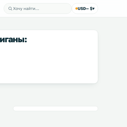
USD
— $
▾
иганы: