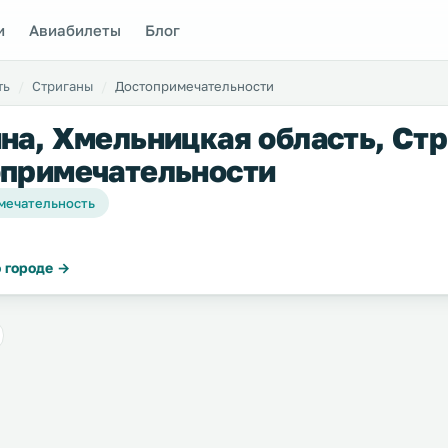
и
Авиабилеты
Блог
ть
Стриганы
Достопримечательности
на, Хмельницкая область, Стр
примечательности
мечательность
 городе →