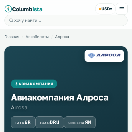
Columb
ista
USD
▾
Главная
Авиабилеты
Алроса
АВИАКОМПАНИЯ
Авиакомпания Алроса
Alrosa
6R
DRU
ЯМ
IATA
ICAO
СИРЕНА