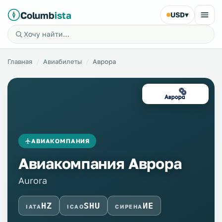
Columb
ista
USD
▾
Главная
Авиабилеты
Аврора
АВИАКОМПАНИЯ
Авиакомпания Аврора
Aurora
HZ
SHU
ИЕ
IATA
ICAO
СИРЕНА