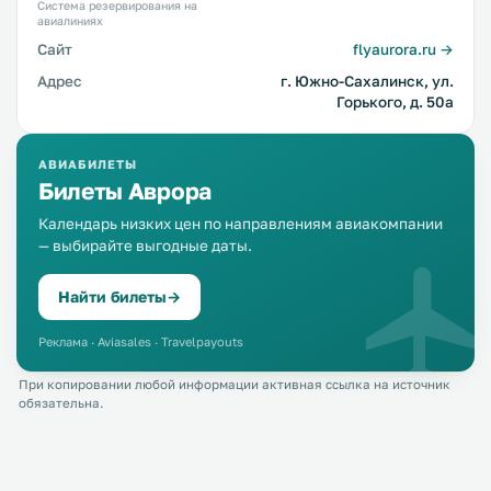
Система резервирования на
авиалиниях
Сайт
flyaurora.ru →
Адрес
г. Южно-Сахалинск, ул.
Горького, д. 50а
АВИАБИЛЕТЫ
Билеты Аврора
Календарь низких цен по направлениям авиакомпании
— выбирайте выгодные даты.
Найти билеты
→
Реклама · Aviasales · Travelpayouts
При копировании любой информации активная ссылка на источник
обязательна.