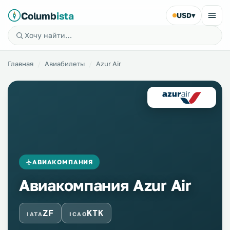
Columb
ista
USD
▾
Главная
Авиабилеты
Azur Air
АВИАКОМПАНИЯ
Авиакомпания Azur Air
ZF
KTK
IATA
ICAO