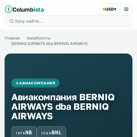
Columb
ista
USD
▾
Главная
Авиабилеты
BERNIQ AIRWAYS dba BERNIQ AIRWAYS
АВИАКОМПАНИЯ
Авиакомпания BERNIQ
AIRWAYS dba BERNIQ
AIRWAYS
NB
BNL
IATA
ICAO