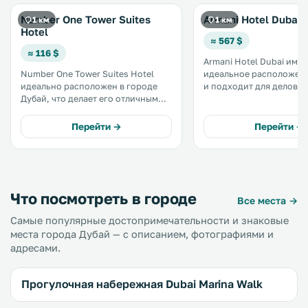
Number One Tower Suites
Armani Hotel Dubai
1 км
1 км
Hotel
≈ 567 $
≈ 116 $
Armani Hotel Dubai имее
Number One Tower Suites Hotel
идеальное расположени
идеально расположен в городе
и подходит для деловых
Дубай, что делает его отличным
туристов. Обладая полным
выбором для деловых
спектром услуг, отель 
путешественников и туристов.
гостям комфортное пр
Перейти →
Перейти →
Объект размещения предлагает
широкий спектр услуг и
привилегий, которые гарантируют
отличное пребывание и
первоклассный отдых.
Что посмотреть в городе
Все места →
Самые популярные достопримечательности и знаковые
места города Дубай — с описанием, фотографиями и
адресами.
Прогулочная набережная Dubai Marina Walk