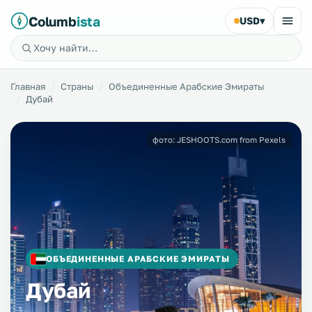
Columb
ista
USD
▾
Главная
Страны
Объединенные Арабские Эмираты
Дубай
фото: JESHOOTS.com from Pexels
ОБЪЕДИНЕННЫЕ АРАБСКИЕ ЭМИРАТЫ
Дубай