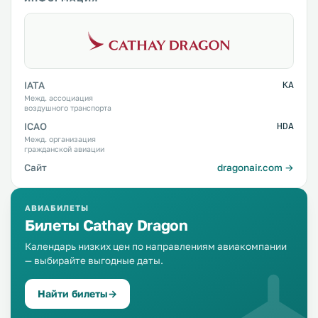
IATA
KA
Межд. ассоциация
воздушного транспорта
ICAO
HDA
Межд. организация
гражданской авиации
Сайт
dragonair.com →
АВИАБИЛЕТЫ
Билеты Cathay Dragon
Календарь низких цен по направлениям авиакомпании
— выбирайте выгодные даты.
Найти билеты
→