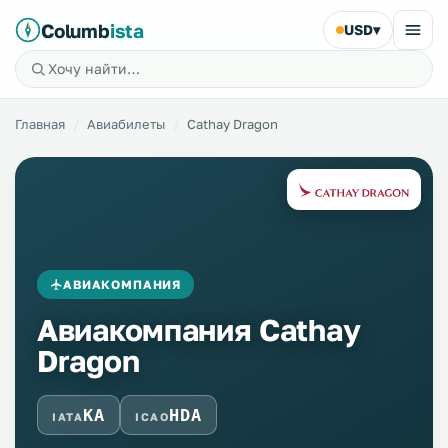
Columb
ista
USD
▾
Главная
Авиабилеты
Cathay Dragon
АВИАКОМПАНИЯ
Авиакомпания Cathay
Dragon
KA
HDA
IATA
ICAO