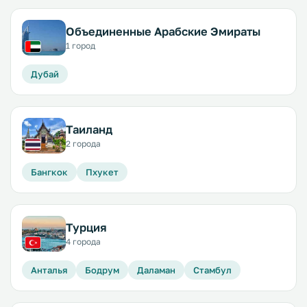
Объединенные Арабские Эмираты
1 город
Дубай
Таиланд
2 города
Бангкок
Пхукет
Турция
4 города
Анталья
Бодрум
Даламан
Стамбул