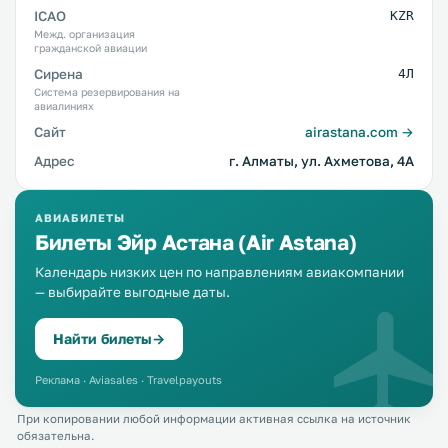
ICAO
KZR
Межд. организация
гражданской авиации
Сирена
4Л
Система резервирования на
авиалиниях
Сайт
airastana.com →
Адрес
г. Алматы, ул. Ахметова, 4А
АВИАБИЛЕТЫ
Билеты Эйр Астана (Air Astana)
Календарь низких цен по направлениям авиакомпании
— выбирайте выгодные даты.
Найти билеты
→
Реклама · Aviasales · Travelpayouts
При копировании любой информации активная ссылка на источник
обязательна.