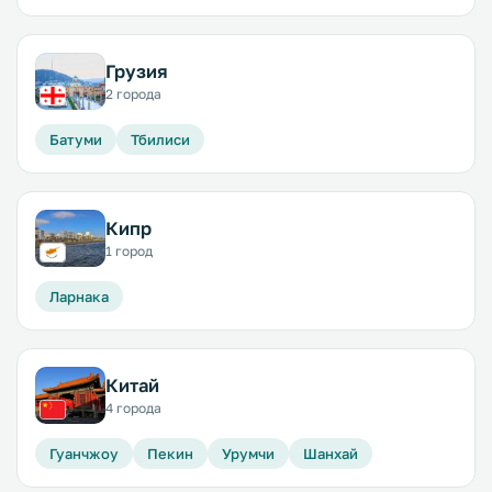
Грузия
2 города
Батуми
Тбилиси
Кипр
1 город
Ларнака
Китай
4 города
Гуанчжоу
Пекин
Урумчи
Шанхай