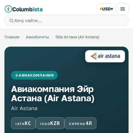
Columb
ista
USD
▾
Главная
Авиабилеты
Эйр Астана (Air Astana)
АВИАКОМПАНИЯ
Авиакомпания Эйр
Астана (Air Astana)
Air Astana
KC
KZR
4Л
IATA
ICAO
СИРЕНА