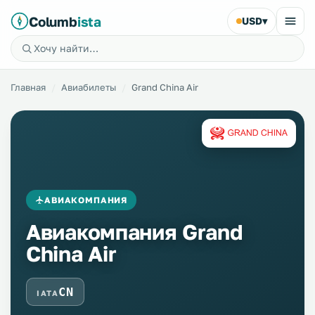
Columb
ista
USD
▾
Главная
Авиабилеты
Grand China Air
АВИАКОМПАНИЯ
Авиакомпания Grand
China Air
CN
IATA