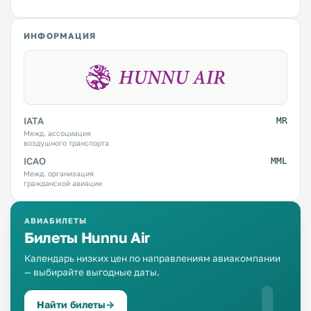
ИНФОРМАЦИЯ
IATA
MR
Межд. ассоциация
воздушного транспорта
ICAO
MML
Межд. организация
гражданской авиации
АВИАБИЛЕТЫ
Билеты Hunnu Air
Календарь низких цен по направлениям авиакомпании
— выбирайте выгодные даты.
Найти билеты
→