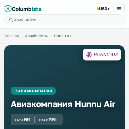
Columb
ista
USD
▾
Главная
Авиабилеты
Hunnu Air
АВИАКОМПАНИЯ
Авиакомпания Hunnu Air
MR
MML
IATA
ICAO