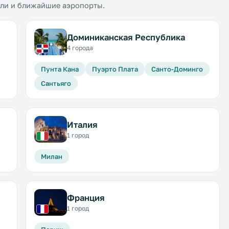
ели и ближайшие аэропорты.
Доминиканская Республика
4 города
Пунта Кана
Пуэрто Плата
Санто-Доминго
Сантьяго
Италия
1 город
Милан
Франция
1 город