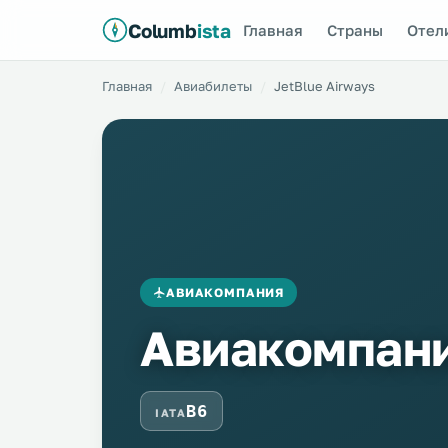
Columb
ista
Главная
Страны
Отел
Главная
Авиабилеты
JetBlue Airways
АВИАКОМПАНИЯ
Авиакомпани
B6
IATA