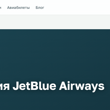
и
Авиабилеты
Блог
я JetBlue Airways