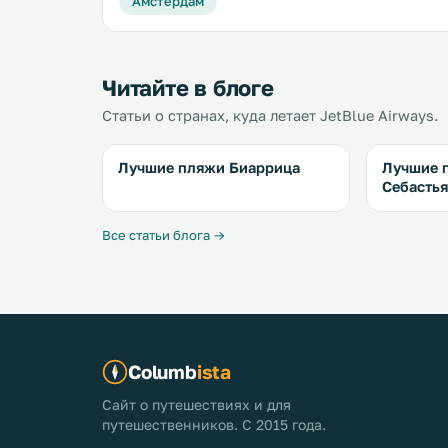
Амстердам
Читайте в блоге
Статьи о странах, куда летает JetBlue Airways.
Лучшие пляжи Биаррица
Лучшие 
Себасть
Все статьи блога →
Columb
ista
Сайт о путешествиях и для
путешественников. С 2015 года.