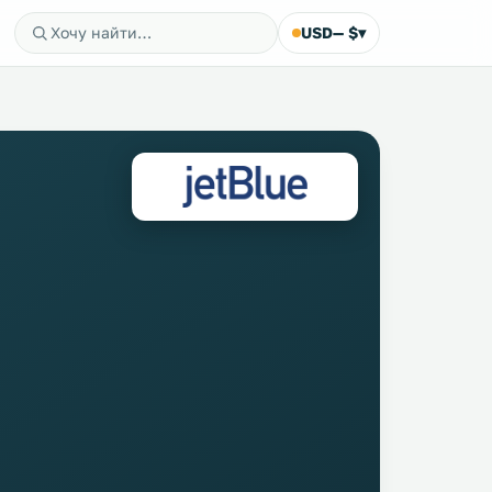
USD
— $
▾