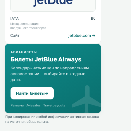
IATA
B6
Межд. ассоциация
воздушного транспорта
Сайт
jetblue.com →
АВИАБИЛЕТЫ
Билеты JetBlue Airways
Календарь низких цен по направлениям
авиакомпании — выбирайте выгодные
даты.
Найти билеты
→
Реклама · Aviasales · Travelpayouts
При копировании любой информации активная ссылка
на источник обязательна.