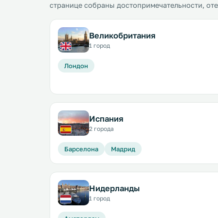
странице собраны достопримечательности, от
Великобритания
1 город
Лондон
Испания
2 города
Барселона
Мадрид
Нидерланды
1 город